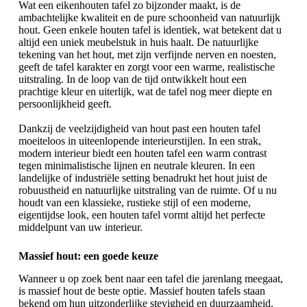
Wat een
eikenhouten tafel
zo bijzonder maakt, is de
ambachtelijke kwaliteit en de pure schoonheid van natuurlijk
hout. Geen enkele houten tafel is identiek, wat betekent dat u
altijd een uniek meubelstuk in huis haalt. De natuurlijke
tekening van het hout, met zijn verfijnde nerven en noesten,
geeft de tafel karakter en zorgt voor een warme, realistische
uitstraling. In de loop van de tijd ontwikkelt hout een
prachtige kleur en uiterlijk, wat de tafel nog meer diepte en
persoonlijkheid geeft.
Dankzij de veelzijdigheid van hout past een houten tafel
moeiteloos in uiteenlopende interieurstijlen. In een strak,
modern interieur biedt een houten tafel een warm contrast
tegen minimalistische lijnen en neutrale kleuren. In een
landelijke of industriële setting benadrukt het hout juist de
robuustheid en natuurlijke uitstraling van de ruimte. Of u nu
houdt van een klassieke, rustieke stijl of een moderne,
eigentijdse look, een houten tafel vormt altijd het perfecte
middelpunt van uw interieur.
Massief hout: een goede keuze
Wanneer u op zoek bent naar een tafel die jarenlang meegaat,
is massief hout de beste optie. Massief houten tafels staan
bekend om hun uitzonderlijke stevigheid en duurzaamheid.