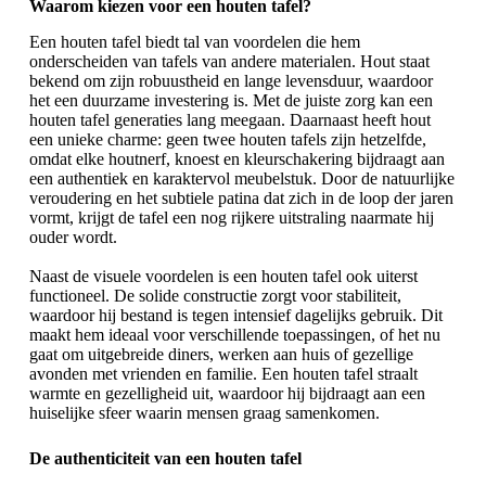
Waarom kiezen voor een houten tafel?
Een houten tafel biedt tal van voordelen die hem
onderscheiden van tafels van andere materialen. Hout staat
bekend om zijn robuustheid en lange levensduur, waardoor
het een duurzame investering is. Met de juiste zorg kan een
houten tafel generaties lang meegaan. Daarnaast heeft hout
een unieke charme: geen twee houten tafels zijn hetzelfde,
omdat elke houtnerf, knoest en kleurschakering bijdraagt aan
een authentiek en karaktervol meubelstuk. Door de natuurlijke
veroudering en het subtiele patina dat zich in de loop der jaren
vormt, krijgt de tafel een nog rijkere uitstraling naarmate hij
ouder wordt.
Naast de visuele voordelen is een houten tafel ook uiterst
functioneel. De solide constructie zorgt voor stabiliteit,
waardoor hij bestand is tegen intensief dagelijks gebruik. Dit
maakt hem ideaal voor verschillende toepassingen, of het nu
gaat om uitgebreide diners, werken aan huis of gezellige
avonden met vrienden en familie. Een houten tafel straalt
warmte en gezelligheid uit, waardoor hij bijdraagt aan een
huiselijke sfeer waarin mensen graag samenkomen.
De authenticiteit van een houten tafel