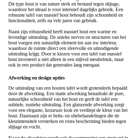
Dit type hout is van nature sterk en bestand tegen slijtage,
waardoor het ideaal is voor intensief dagelijks gebruik. Een
robuuste tafel
van massief hout behoudt zijn schoonheid en
functionaliteit, zelfs na vele jaren van gebruik.
Naast zijn robuustheid heeft massief hout een warme en
levendige uitstraling. De unieke nerven en structuren van het
hout voegen een natuurlijk element toe aan uw interieur,
waardoor de ruimte direct een sfeervolle en uitnodigende
uitstraling krijgt. Door te kiezen voor een tafel van massief
hout investeert u niet alleen in een stijlvol meubelstuk, maar
ook in een product dat generaties lang meegaat.
Afwerking en design opties
De uitstraling van een houten tafel wordt grotendeels bepaald
door de afwerking. Een matte afwerking benadrukt de pure,
natuurlijke schoonheid van het hout en geeft de tafel een
subtiele, rustieke uitstraling. Een glanzende afwerking zorgt
voor een elegante, luxueuze look en verdiept de kleur van het
hout. Daarnaast zijn er beits- en oliebehandelingen die de
kleurintensiteit versterken en extra bescherming bieden tegen
slijtage en vocht.
Naast de afwerking speelt ook de vormgeving een grote rol in