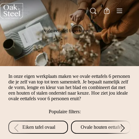
Ga
naar
Winkelwagen
de
inhoud
ovale eettafel 6 personen
In onze eigen werkplaats maken we ovale eettafels 6 personen
die je zelf van top tot teen samenstelt. Je bepaalt namelijk zelf
de vorm, lengte en kleur van het blad en combineert dat met
een houten of stalen onderstel naar keuze. Hoe ziet jou ideale
ovale eettafels voor 6 personen eruit?
Populaire filters:
Eiken tafel ovaal
Ovale houten eettafel