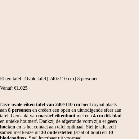
Eiken tafel | Ovale tafel | 240×110 cm | 8 personen
Vanaf:
€
1.025
Deze
ovale eiken tafel van 240×110 cm
biedt royaal plaats
aan
8 personen
en creëert een open en uitnodigende sfeer aan
tafel. Gemaakt van
massief eikenhout
met een
4 cm dik blad
en unieke houtnerf. Dankzij de afgeronde vorm zijn er
geen
hoeken
en is het contact aan tafel optimaal. Stel je tafel zelf
samen met keuze uit
30 onderstellen
(staal of hout) en
10
bladcoatings
. Snel leverbaar uit voorraad.