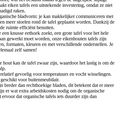
akt eiken tafels een uitstekende investering, omdat ze niet
chadigd raken.
rganische bladvorm: je kan makkelijker communiceren met
nen meer stoelen rond de tafel geplaatst worden. Dankzij de
e ruimte efficiënt benutten.
r een knusse eethoek zoekt, een grote tafel voor het hele
r aan gewerkt moet worden, onze eikenhouten tafels zijn
en, formaten, kleuren en met verschillende onderstellen. Je
 helemaal zelf samen!
hout kan de tafel zwaar zijn, waardoor het lastig is om de
ulp.
elatief gevoelig voor temperatuurs en vocht wisselingen.
 geschikt voor buitenmeubilair.
jn breder dan rechthoekige bladen, dit betekent dat er meer
zijn er wat extra arbeidskosten nodig om de organische
t ervoor dat organische tafels iets duurder zijn dan