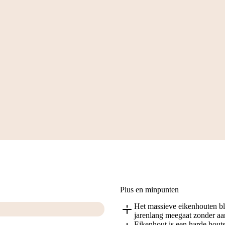
Plus en minpunten
Het massieve eikenhouten blad
jarenlang meegaat zonder aan
Eikenhout is een harde houts