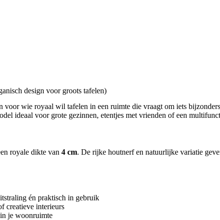
nisch design voor groots tafelen)
 voor wie royaal wil tafelen in een ruimte die vraagt om iets bijzonder
odel ideaal voor grote gezinnen, etentjes met vrienden of een multifunct
en royale dikte van
4 cm
. De rijke houtnerf en natuurlijke variatie geven
itstraling én praktisch in gebruik
f creatieve interieurs
 in je woonruimte