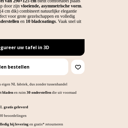
fel van 290×125 cm
biedt comfortabel plaats
op door zijn
vloeiende, asymmetrische vorm
.
(4 cm dik) combineert natuurlijke elegantie
rfect voor grote gezelschappen en volledig
derstellen
en
10 bladcoatings
. Vaak snel uit
igureer uw tafel in 3D
len bestellen
 eigen NL fabriek, dus zonder tussenhandel
t bladen
en ruim
30 onderstellen
die uit voorraad
 NL
gratis geleverd
700 beoordelingen
lledig bij levering
en gratis* retourneren