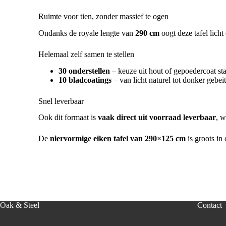
Ruimte voor tien, zonder massief te ogen
Ondanks de royale lengte van
290 cm
oogt deze tafel lich
Helemaal zelf samen te stellen
30 onderstellen
– keuze uit hout of gepoedercoat sta
10 bladcoatings
– van licht naturel tot donker gebei
Snel leverbaar
Ook dit formaat is
vaak direct uit voorraad leverbaar
, w
De
niervormige eiken tafel van 290×125 cm
is groots in
Oak & Steel
Contact