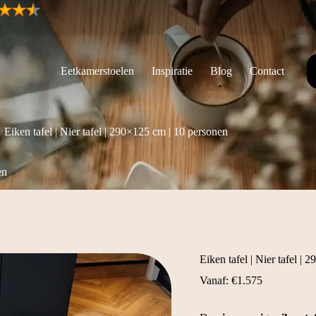
ls
Eetkamerstoelen
Inspiratie
Blog
Contact
Eiken tafel | Nier tafel | 290×125 cm | 10 personen
en
Eiken tafel | Nier tafel |
Vanaf:
€
1.575