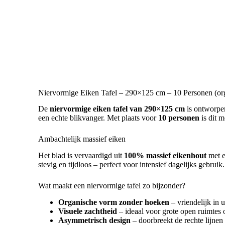
Niervormige Eiken Tafel – 290×125 cm – 10 Personen (orga
De
niervormige eiken tafel van 290×125 cm
is ontworpen
een echte blikvanger. Met plaats voor
10 personen
is dit m
Ambachtelijk massief eiken
Het blad is vervaardigd uit
100% massief eikenhout
met e
stevig en tijdloos – perfect voor intensief dagelijks gebruik.
Wat maakt een niervormige tafel zo bijzonder?
Organische vorm zonder hoeken
– vriendelijk in u
Visuele zachtheid
– ideaal voor grote open ruimtes o
Asymmetrisch design
– doorbreekt de rechte lijnen