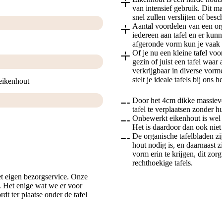
van intensief gebruik. Dit ma
snel zullen verslijten of bes
Aantal voordelen van een o
iedereen aan tafel en er kun
afgeronde vorm kun je vaak d
Of je nu een kleine tafel voo
gezin of juist een tafel waa
verkrijgbaar in diverse vorm
stelt je ideale tafels bij ons
eikenhout
Door het 4cm dikke massieve 
tafel te verplaatsen zonder h
Onbewerkt eikenhout is wel r
Het is daardoor dan ook niet
De organische tafelbladen zi
hout nodig is, en daarnaast 
vorm erin te krijgen, dit zorg
rechthoekige tafels.
t eigen bezorgservice. Onze
r. Het enige wat we er voor
dt ter plaatse onder de tafel