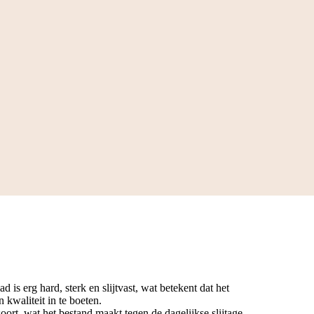
 is erg hard, sterk en slijtvast, wat betekent dat het
 kwaliteit in te boeten.
oort, wat het bestand maakt tegen de dagelijkse slijtage