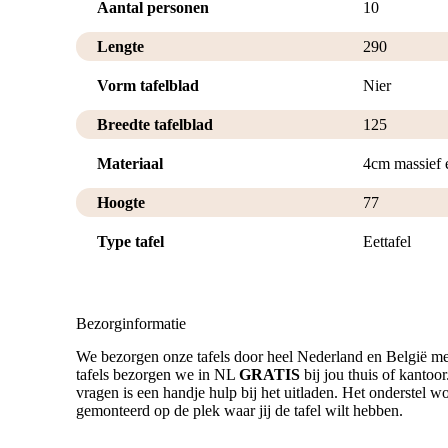
Aantal personen
10
Lengte
290
Vorm tafelblad
Nier
Breedte tafelblad
125
Materiaal
4cm massief 
Hoogte
77
Type tafel
Eettafel
Bezorginformatie
We bezorgen onze tafels door heel Nederland en België me
tafels bezorgen we in NL
GRATIS
bij jou thuis of kantoo
vragen is een handje hulp bij het uitladen. Het onderstel wor
gemonteerd op de plek waar jij de tafel wilt hebben.