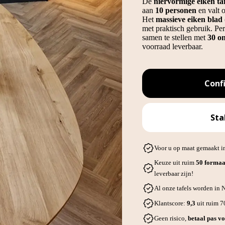
De
niervormige eiken ta
aan
10 personen
en valt 
Het
massieve eiken blad
met praktisch gebruik. Pe
samen te stellen met
30 on
voorraad leverbaar.
Conf
Sta
Voor u op maat gemaakt in
Keuze uit ruim
50 formaa
leverbaar zijn!
Al onze tafels worden in
Klantscore:
9,3
uit ruim 
Geen risico,
betaal pas vo