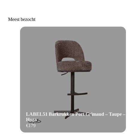
Meest bezocht
LABEL51 Barkrukken Port Grimaud – Taupe –
Haga
€
179