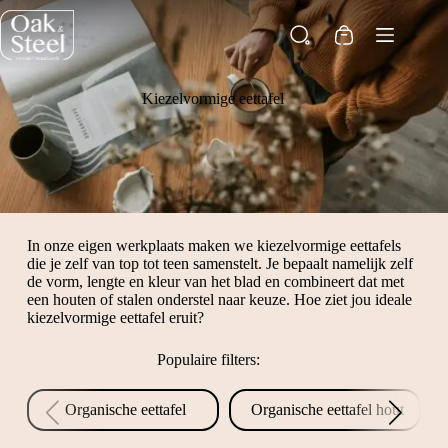
Ga
naar
Winkelwagen
de
inhoud
Kiezelvormige eettafel
In onze eigen werkplaats maken we kiezelvormige eettafels
die je zelf van top tot teen samenstelt. Je bepaalt namelijk zelf
de vorm, lengte en kleur van het blad en combineert dat met
een houten of stalen onderstel naar keuze. Hoe ziet jou ideale
kiezelvormige eettafel eruit?
Populaire filters:
Organische eettafel
Organische eettafel hout