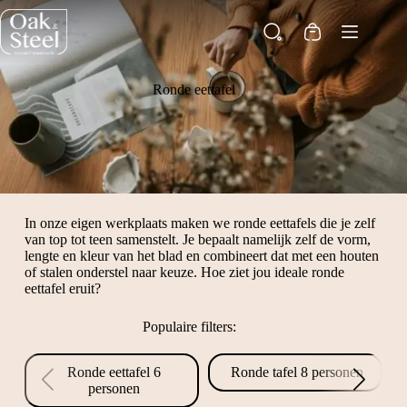
Ga
naar
Winkelwagen
de
inhoud
Ronde eettafel
In onze eigen werkplaats maken we ronde eettafels die je zelf
van top tot teen samenstelt. Je bepaalt namelijk zelf de vorm,
lengte en kleur van het blad en combineert dat met een houten
of stalen onderstel naar keuze. Hoe ziet jou ideale ronde
eettafel eruit?
Populaire filters:
Ronde eettafel 6
Ronde tafel 8 personen
personen