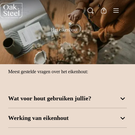
Ga
naar
Winkelwagen
de
inhoud
Het eikenhout
Meest gestelde vragen over het eikenhout:
Wat voor hout gebruiken jullie?
Werking van eikenhout