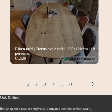
Eiken tafel | Deens ovale tafel | 300×120 cm | 10
personen
€
1.520
1
2
3
4
…
71
Oak & Steel
Ben je op zoek naar een stijlvolle, duurzame tafel die perfect past bij