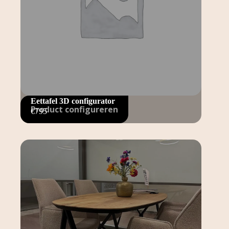
Eettafel 3D configurator
Product configureren
€
795