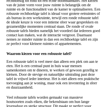
rechthoekig tot rond tot een echte
boomstamtafel
. Het kiezen
van de juiste vorm voor jouw ruimte is belangrijk om de
ruimte en de functionaliteit van de kamer te optimaliseren. Een
robuuste rechthoekige tafel is ideaal voor grotere eetruimtes of
als bureau in een werkruimte, terwijl een ronde robuuste tafel
de ideale keuze is voor een intieme sfeer waar gesprekken en
gezamenlijke momenten centraal staan. De ronde of ovale
robuuste tafels bieden namelijk het voordeel dat iedereen goed
contact kan maken, wat de interactie vergroot. Daarnaast
nemen ze minder ruimte in dan een rechthoekige tafel en zijn
ze perfect voor kleinere ruimtes of appartementen.
Waarom kiezen voor een robuuste tafel?
Een robuuste tafel is veel meer dan alleen een plek om aan te
eten. Het is een centraal punt in huis waar mensen
samenkomen om te dineren, te werken of gewoon gezellig te
kletsen. Door de stevige en natuurlijke uitstraling past deze
tafel in vrijwel ieder interieur. Het is niet alleen een praktische
toevoeging aan je woning, maar ook een investering in sfeer
en duurzaamheid.
Veel robuuste tafels worden gemaakt van massieve
houtsoorten zoals eiken, die bekendstaan om hun lange
levensduur en sterke structuur. Dit maakt ze perfect voor