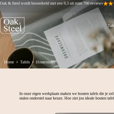
Ga
Oak & Steel wordt beoordeeld met een 9,3 uit ruim 700 reviews
naar
de
inhoud
Tafe
Home
Tafels
Houtentafel
In onze eigen werkplaats maken we houten tafels die je zelf
stalen onderstel naar keuze. Hoe ziet jou ideale houten tafel