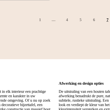
1
…
4
5
6
7
Afwerking en design opties
 in elk interieur een prachtige
De uitstraling van een houten ta
armte en karakter in uw
afwerking benadrukt de pure, nat
igende omgeving. Of u nu op zoek
subtiele, rustieke uitstraling. E
n decoratieve bijzettafel, een
look en verdiept de kleur van het
rke constructie van massief hout
kleurintensiteit versterken en ex