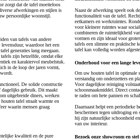
oor zorgt dat de tafel moeiteloos
iverse afwerkingen en stijlen is
Naast de afwerking speelt ook de 
uw persoonlijke woonstijl.
functionaliteit van de tafel. Rech
eetkamers en werkruimtes.
Ronde
voor kleinere ruimtes waar sociale
combineren de ruimtelijkheid van
vormen en zijn ideaal voor grote
iden van tafels van andere
tafels een slimme en praktische 
e levensduur, waardoor het een
tafel kan volledig worden afgest
 tafel generaties lang meegaan.
afels zijn hetzelfde, omdat elke
entiek en karaktervol meubelstuk.
Onderhoud voor een lange lev
ich in de loop der jaren vormt,
 wordt.
Om uw houten tafel in optimale st
verstandig om onderzetters en p
unctioneel. De solide constructie
Voor dagelijkse reiniging volstaa
ef dagelijks gebruik. Dit maakt
schoonmaakmiddel. Direct contact
 om uitgebreide diners, werken
te raden om hete pannen en schale
houten tafel straalt warmte en
 sfeer waarin mensen graag
Daarnaast helpt een periodieke b
beschermen tegen uitdroging en s
hij zijn natuurlijke schoonheid en 
van uw interieur.
elijke kwaliteit en de pure
Bezoek onze showroom en stel 