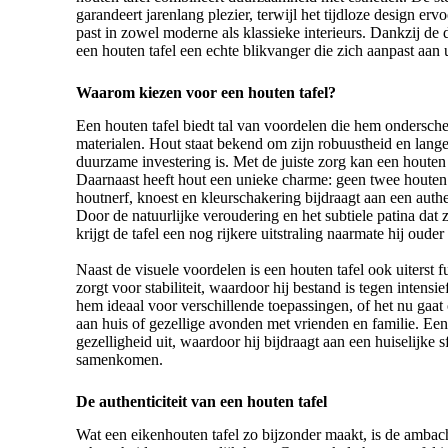
garandeert jarenlang plezier, terwijl het tijdloze design erv
past in zowel moderne als klassieke interieurs. Dankzij de d
een houten tafel een echte blikvanger die zich aanpast aan 
Waarom kiezen voor een houten tafel?
Een houten tafel biedt tal van voordelen die hem ondersche
materialen. Hout staat bekend om zijn robuustheid en lang
duurzame investering is. Met de juiste zorg kan een houten
Daarnaast heeft hout een unieke charme: geen twee houten t
houtnerf, knoest en kleurschakering bijdraagt aan een auth
Door de natuurlijke veroudering en het subtiele patina dat z
krijgt de tafel een nog rijkere uitstraling naarmate hij ouder
Naast de visuele voordelen is een houten tafel ook uiterst f
zorgt voor stabiliteit, waardoor hij bestand is tegen intensi
hem ideaal voor verschillende toepassingen, of het nu gaat
aan huis of gezellige avonden met vrienden en familie. Een 
gezelligheid uit, waardoor hij bijdraagt aan een huiselijke
samenkomen.
De authenticiteit van een houten tafel
Wat een
eikenhouten tafel
zo bijzonder maakt, is de ambacht