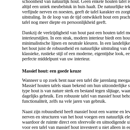
schoonheid van natuurlijk hout. Geen enkele houten tafel is
altijd een uniek meubelstuk in huis haalt. De natuurlijke te
verfijnde nerven en noesten, geeft de tafel karakter en zorg
uitstraling. In de loop van de tijd ontwikkelt hout een pracht
tafel nog meer diepte en persoonlijkheid geeft.
Dankzij de veelzijdigheid van hout past een houten tafel m
interieurstijlen. In een strak, modern interieur biedt een ho
minimalistische lijnen en neutrale kleuren. In een landelijke
het hout juist de robuustheid en natuurlijke uitstraling van
klassieke, rustieke stijl of een moderne, eigentijdse look, ee
perfecte middelpunt van uw interieur.
Massief hout: een goede keuze
Wanneer u op zoek bent naar een tafel die jarenlang meegaat
Massief houten tafels staan bekend om hun uitzonderlijke 
type hout is van nature sterk en bestand tegen slijtage, waar
dagelijks gebruik. Een
robuuste tafel
van massief hout beho
functionaliteit, zelfs na vele jaren van gebruik.
Naast zijn robuustheid heeft massief hout een warme en lev
nerven en structuren van het hout voegen een natuurlijk ele
waardoor de ruimte direct een sfeervolle en uitnodigende uit
voor een tafel van massief hout investeert u niet alleen in 