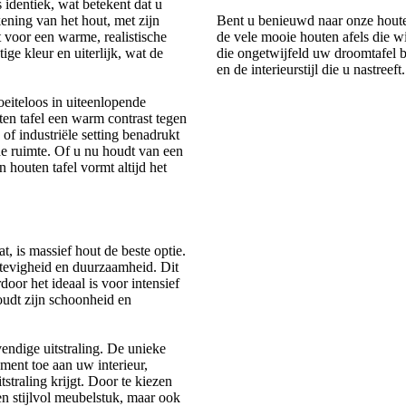
 identiek, wat betekent dat u
kening van het hout, met zijn
Bent u benieuwd naar onze houte
t voor een warme, realistische
de vele mooie houten afels die wi
ige kleur en uiterlijk, wat de
die ongetwijfeld uw droomtafel b
en de interieurstijl die u nastreeft.
oeiteloos in uiteenlopende
uten tafel een warm contrast tegen
 of industriële setting benadrukt
 de ruimte. Of u nu houdt van een
n houten tafel vormt altijd het
, is massief hout de beste optie.
stevigheid en duurzaamheid. Dit
door het ideaal is voor intensief
udt zijn schoonheid en
endige uitstraling. De unieke
ment toe aan uw interieur,
straling krijgt. Door te kiezen
een stijlvol meubelstuk, maar ook