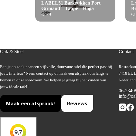
LABEL51 Barkrukken Port
LA
Grimaud – Taupe – Haga
Be
€
179
€
1
Oak & Steel
Contact
Ben je op zoek naar een stijlvolle, duurzame tafel die perfect past bij
Rostockstr
jouw interieur? Neem contact op of maak een afspraak om langs te
7418 EL D
komen in onze showroom. We helpen je graag bij het vinden van
Nederland
jouw ideale tafel!
06-2340
info@oak
Maak een afspraak!
Reviews