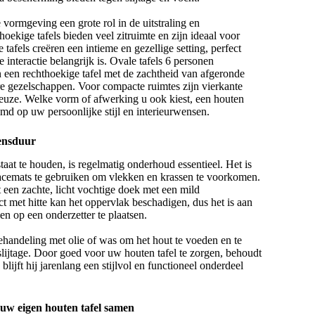
vormgeving een grote rol in de uitstraling en
thoekige tafels bieden veel zitruimte en zijn ideaal voor
 tafels
creëren een intieme en gezellige setting, perfect
 interactie belangrijk is.
Ovale tafels 6 personen
 een rechthoekige tafel met de zachtheid van afgeronde
re gezelschappen. Voor compacte ruimtes zijn vierkante
keuze. Welke vorm of afwerking u ook kiest, een houten
emd op uw persoonlijke stijl en interieurwensen.
ensduur
aat te houden, is regelmatig onderhoud essentieel. Het is
lacemats te gebruiken om vlekken en krassen te voorkomen.
t een zachte, licht vochtige doek met een mild
 met hitte kan het oppervlak beschadigen, dus het is aan
n op een onderzetter te plaatsen.
ehandeling met olie of was om het hout te voeden en te
lijtage. Door goed voor uw houten tafel te zorgen, behoudt
blijft hij jarenlang een stijlvol en functioneel onderdeel
uw eigen houten tafel samen