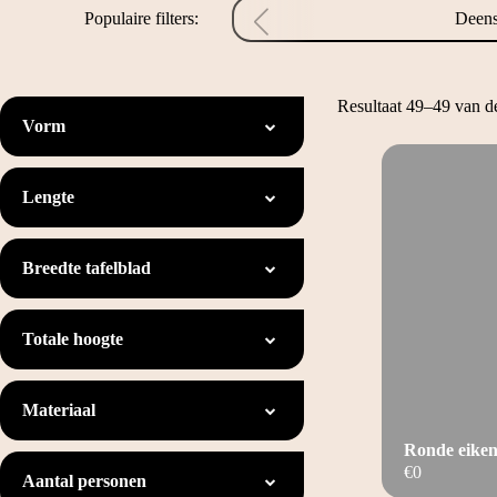
Populaire filters:
Deens
Resultaat 49–49 van d
Vorm
Lengte
Breedte tafelblad
Totale hoogte
Materiaal
Ronde eiken
€
0
Aantal personen