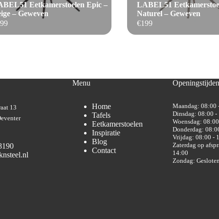
BEL51 Eetkamerstoelen Epic –
LABEL51 Eetkamerstoel
ige – Geweven
Naturel – Geweven
99
€
199
Menu
Openingstijde
Home
Maandag: 08:00 
aat 13
Dinsdag: 08:00 -
Tafels
eventer
Woensdag: 08:00
Eetkamerstoelen
Donderdag: 08:00
Inspiratie
Vrijdag: 08:00 - 
Blog
Zaterdag op afspr
8190
Contact
14:00
nsteel.nl
Zondag: Geslote