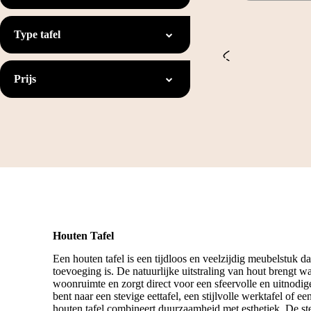
Type tafel
Prijs
Houten Tafel
Een houten tafel is een tijdloos en veelzijdig meubelstuk dat
toevoeging is. De natuurlijke uitstraling van hout brengt w
woonruimte en zorgt direct voor een sfeervolle en uitnod
bent naar een stevige eettafel, een stijlvolle werktafel of ee
houten tafel combineert duurzaamheid met esthetiek. De ste