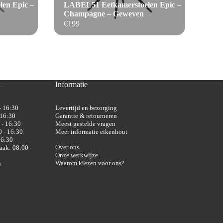
en Epic –
LABEL51 Eetkamerstoelen Epic –
Champagne – Geweven
€
199
n
Informatie
- 16:30
Levertijd en bezorging
 16:30
Garantie & retourneren
 - 16:30
Meest gestelde vragen
 - 16:30
Meer informatie eikenhout
16:30
Over ons
aak: 08:00 -
Onze werkwijze
Waarom kiezen voor ons?
n