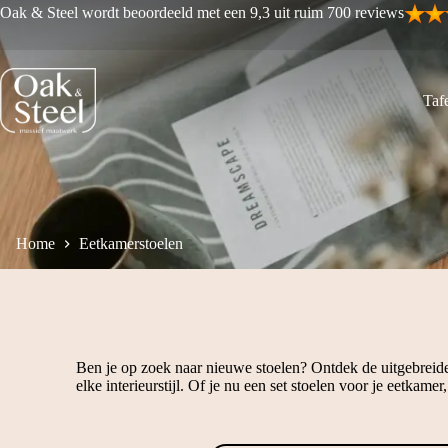
Ga
Oak & Steel wordt beoordeeld met een 9,3 uit ruim 700 reviews
naar
de
inhoud
Tafe
Home
Eetkamerstoelen
Ben je op zoek naar nieuwe stoelen? Ontdek de uitgebreide 
elke interieurstijl. Of je nu een set stoelen voor je eetkam