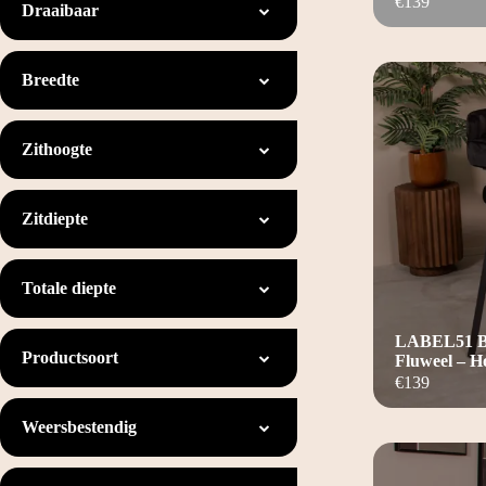
€
139
Draaibaar
Breedte
Zithoogte
Zitdiepte
Totale diepte
LABEL51 Ba
Productsoort
Fluweel – H
€
139
Weersbestendig