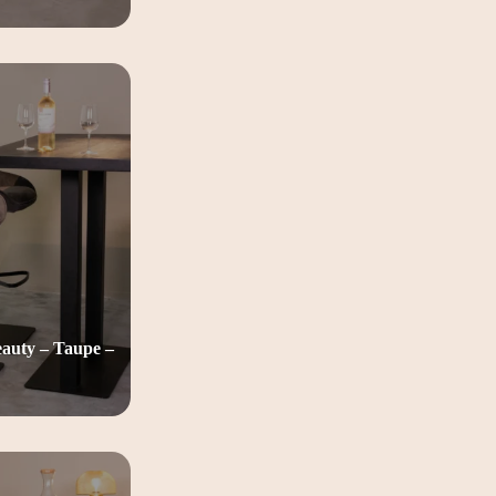
uty – Taupe –