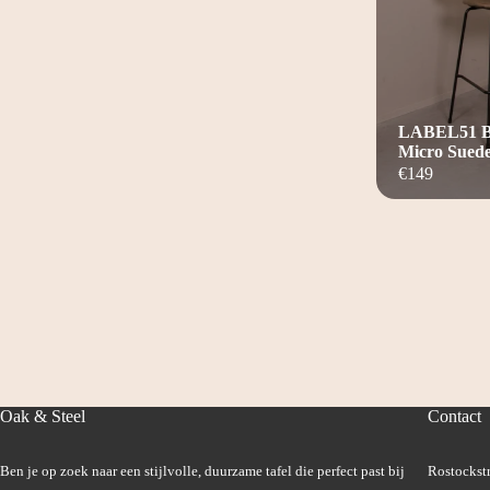
LABEL51 Ba
Micro Sued
€
149
Oak & Steel
Contact
Ben je op zoek naar een stijlvolle, duurzame tafel die perfect past bij
Rostockstr