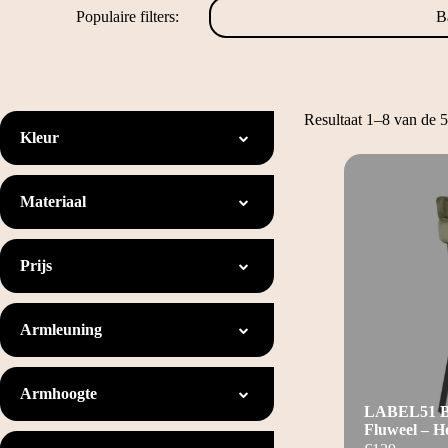
Populaire filters:
B
Resultaat 1–8 van de 5
Kleur
Materiaal
Prijs
Armleuning
Armhoogte
LABEL51 Ba
Fluweel – H