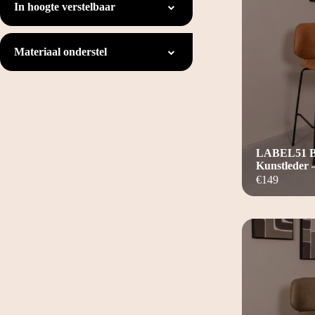
In hoogte verstelbaar
Materiaal onderstel
LABEL51 Ba
Kunstleder 
€
149