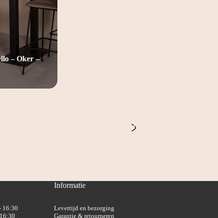
lo – Oker –
n
Informatie
- 16:30
Levertijd en bezorging
 16:30
Garantie & retourneren