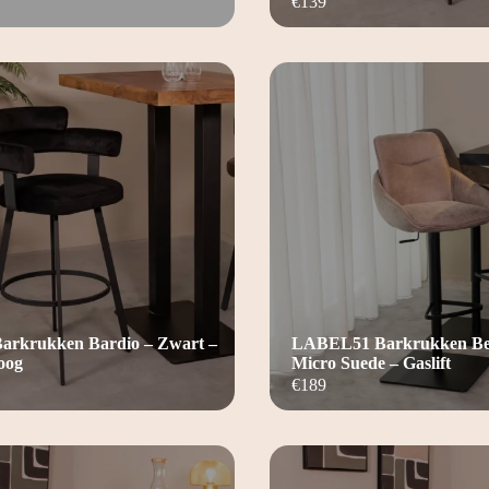
€
139
rkrukken Bardio – Zwart –
LABEL51 Barkrukken Bea
oog
Micro Suede – Gaslift
€
189