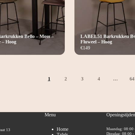
rkrukken Bello – Moss –
LABEL51 Barkrukken Bel
e – Hoog
Fluweel – Hoog
€
149
1
2
3
4
…
64
Menu
Openingstijde
Home
Maandag: 08:00 
aat 13
Dinsdag: 08:00 -
Tafels