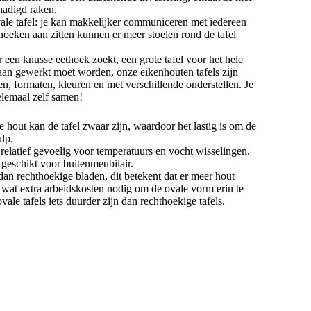
chadigd raken.
ale tafel: je kan makkelijker communiceren met iedereen
 hoeken aan zitten kunnen er meer stoelen rond de tafel
r een knusse eethoek zoekt, een grote tafel voor het hele
r aan gewerkt moet worden, onze eikenhouten tafels zijn
en, formaten, kleuren en met verschillende onderstellen. Je
 helemaal zelf samen!
hout kan de tafel zwaar zijn, waardoor het lastig is om de
ulp.
elatief gevoelig voor temperatuurs en vocht wisselingen.
 geschikt voor buitenmeubilair.
dan rechthoekige bladen, dit betekent dat er meer hout
er wat extra arbeidskosten nodig om de ovale vorm erin te
ovale tafels iets duurder zijn dan rechthoekige tafels.