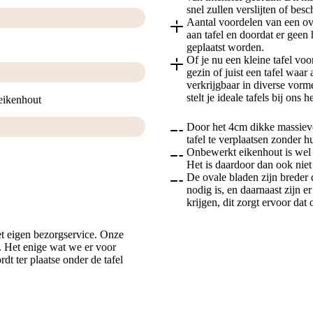
snel zullen verslijten of bes
Aantal voordelen van een ov
aan tafel en doordat er geen
geplaatst worden.
Of je nu een kleine tafel voo
gezin of juist een tafel waa
verkrijgbaar in diverse vorm
stelt je ideale tafels bij ons
eikenhout
Door het 4cm dikke massieve 
tafel te verplaatsen zonder h
Onbewerkt eikenhout is wel r
Het is daardoor dan ook niet
De ovale bladen zijn breder 
nodig is, en daarnaast zijn 
krijgen, dit zorgt ervoor dat 
t eigen bezorgservice. Onze
r. Het enige wat we er voor
dt ter plaatse onder de tafel