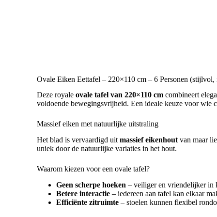
Ovale Eiken Eettafel – 220×110 cm – 6 Personen (stijlvol,
Deze royale
ovale tafel van 220×110 cm
combineert elegan
voldoende bewegingsvrijheid. Een ideale keuze voor wie comf
Massief eiken met natuurlijke uitstraling
Het blad is vervaardigd uit
massief eikenhout
van maar lie
uniek door de natuurlijke variaties in het hout.
Waarom kiezen voor een ovale tafel?
Geen scherpe hoeken
– veiliger en vriendelijker in
Betere interactie
– iedereen aan tafel kan elkaar ma
Efficiënte zitruimte
– stoelen kunnen flexibel rond