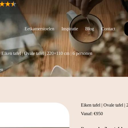
ls
Eetkamerstoelen
Inspiratie
Blog
Contact
Eiken tafel | Ovale tafel | 220×110 cm | 6 personen
en
Eiken tafel | Ovale tafel 
Vanaf:
€
950