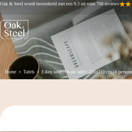
Ga
Oak & Steel wordt beoordeeld met een 9,3 uit ruim 700 reviews
naar
de
inhoud
Tafe
Home
Tafels
Eiken tafel | Ovale tafel | 220×110 cm | 6 person