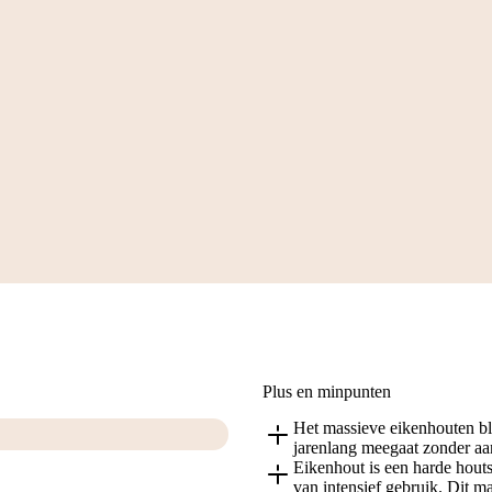
Plus en minpunten
Het massieve eikenhouten blad
jarenlang meegaat zonder aan
Eikenhout is een harde houts
van intensief gebruik. Dit ma