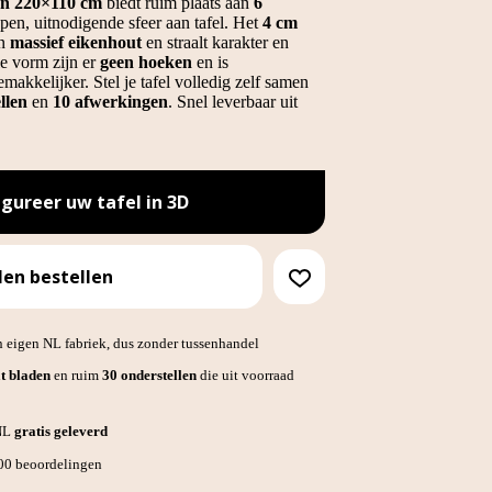
van 220×110 cm
biedt ruim plaats aan
6
pen, uitnodigende sfeer aan tafel. Het
4 cm
an
massief eikenhout
en straalt karakter en
le vorm zijn er
geen hoeken
en is
akkelijker. Stel je tafel volledig zelf samen
llen
en
10 afwerkingen
. Snel leverbaar uit
igureer uw tafel in 3D
len bestellen
 eigen NL fabriek, dus zonder tussenhandel
t bladen
en ruim
30 onderstellen
die uit voorraad
 NL
gratis geleverd
700 beoordelingen