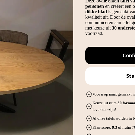
Deze
ovale eiken tafel 
personen
en creëert een o
dikke blad
is gemaakt v
kwaliteit uit. Door de ova
communiceren aan tafel gem
met keuze uit
30 onderste
voorraad.
Conf
Sta
Voor u op maat gemaakt in
Keuze uit ruim
50 formaa
leverbaar zijn!
Al onze tafels worden in
Klantscore:
9,3
uit ruim 