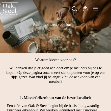
Ga
naar
Winkelwagen
de
inhoud
Waarom kiezen voor ons?
Waarom kiezen voor ons?
Wij denken dat je er goed aan doet om je meubels bij ons te
kopen. Op deze pagina onze meest sterke punten voor je op een
rijtje gezet. Wat vind jij belangrijk bij de aankoop van een
meubel?
1. Massief eikenhout van de beste kwaliteit
Een tafel van Oak & Steel begint bij de basis: hoogwaardig
Europees eikenhout. Wij werken uitsluitend met Europese