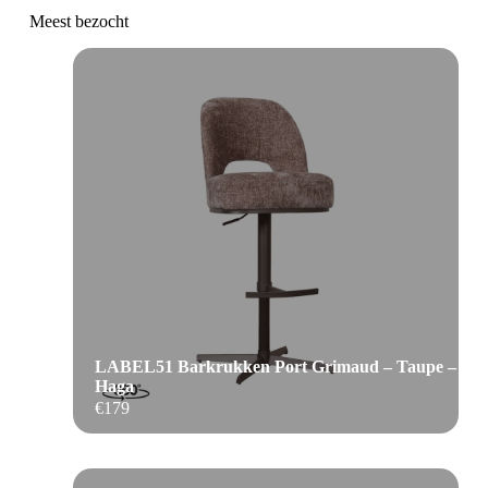
Meest bezocht
LABEL51 Barkrukken Port Grimaud – Taupe –
Haga
€
179