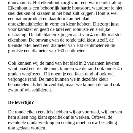
duurzaam is. Het eikenhout zorgt voor een warme uitstraling.
Eikenhout is een behoorlijk harde houtsoort, waardoor je niet
snel deuken of krassen in het blad zult krijgen. Hout is wel
een natuurproduct en daardoor kan het blad
onregelmatigheden in vorm en kleur hebben. Dit zorgt juist
voor karakter en geeft de tafel een robuuste en sierlijke
uitstraling. De tafelbladen zijn gemaakt van 4 cm dik massief
eikenhout. De omvang van de ronde tafel kiest u zelf, de
kleinste tafel heeft een diameter van 100 centimeter en de
grootste een diameter van 160 centimeter.
Ook kunnen wij de rand van het blad in 2 varianten leveren,
want naast een rechte rand, kunnen we de rand ook onder 45
graden wegfrezen. Dit noem je een facet rand of ook wel
verjongde rand. De rand kunnen we in dezelfde kleur
behandelen als het bovenblad, maar we kunnen de rand ook
zwart of wit schilderen.
De levertijd?
De ronde eiken eettafels hebben wij op voorraad, wij hoeven
hem alleen nog klant specifiek af te werken. Oftewel de
eventuele randafwerking en coating moet na uw bestelling
nog gedaan worden.