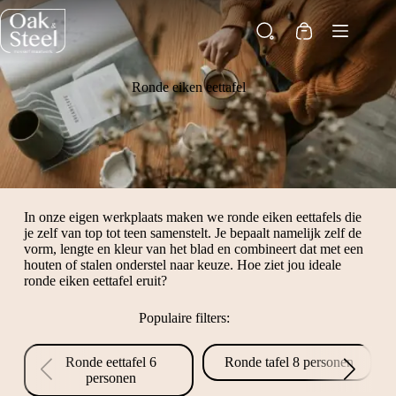
Ga
naar
Winkelwagen
de
inhoud
Ronde eiken eettafel
In onze eigen werkplaats maken we ronde eiken eettafels die
je zelf van top tot teen samenstelt. Je bepaalt namelijk zelf de
vorm, lengte en kleur van het blad en combineert dat met een
houten of stalen onderstel naar keuze. Hoe ziet jou ideale
ronde eiken eettafel eruit?
Populaire filters:
Ronde eettafel 6
Ronde tafel 8 personen
personen