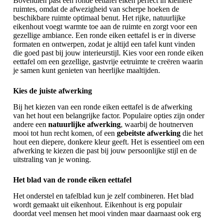
Bovendien past een ronde eettafel eiken perfect in kleinere
ruimtes, omdat de afwezigheid van scherpe hoeken de
beschikbare ruimte optimaal benut. Het rijke, natuurlijke
eikenhout voegt warmte toe aan de ruimte en zorgt voor een
gezellige ambiance. Een ronde eiken eettafel is er in diverse
formaten en ontwerpen, zodat je altijd een tafel kunt vinden
die goed past bij jouw interieurstijl. Kies voor een ronde eiken
eettafel om een gezellige, gastvrije eetruimte te creëren waarin
je samen kunt genieten van heerlijke maaltijden.
Kies de juiste afwerking
Bij het kiezen van een ronde eiken eettafel is de afwerking
van het hout een belangrijke factor. Populaire opties zijn onder
andere een
natuurlijke afwerking
, waarbij de houtnerven
mooi tot hun recht komen, of een
gebeitste afwerking
die het
hout een diepere, donkere kleur geeft. Het is essentieel om een
afwerking te kiezen die past bij jouw persoonlijke stijl en de
uitstraling van je woning.
Het blad van de ronde eiken eettafel
Het onderstel en tafelblad kun je zelf combineren. Het blad
wordt gemaakt uit eikenhout. Eikenhout is erg populair
doordat veel mensen het mooi vinden maar daarnaast ook erg