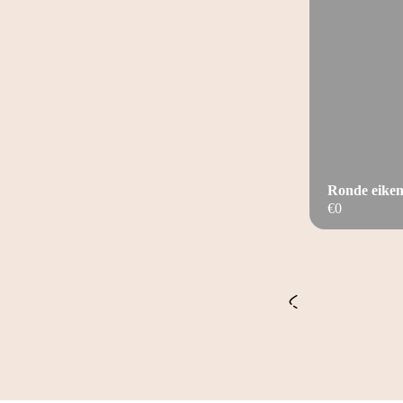
Ronde eiken
€
0