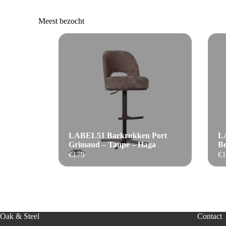
Meest bezocht
LABEL51 Barkrukken Port
LA
Grimaud – Taupe – Haga
Be
€
179
€
1
Oak & Steel
Contact