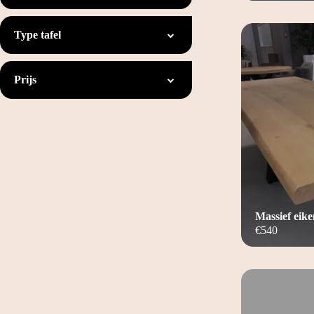
Type tafel
Prijs
Massief eik
€
540