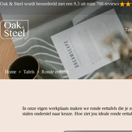
Ga
Oak & Steel wordt beoordeeld met een 9,3 uit ruim 700 reviews
naar
de
inhoud
Tafe
Home
Tafels
Ronde eettafel
In onze eigen werkplaats maken we ronde eettafels die je ze
stalen onderstel naar keuze. Hoe ziet jou ideale ronde eettaf