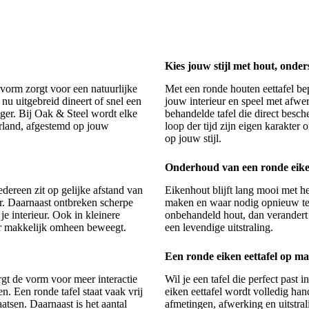
Kies jouw stijl met hout, onder
e vorm zorgt voor een natuurlijke
Met
een ronde houten eettafel
bep
 nu uitgebreid dineert of snel een
jouw interieur en speel met afwer
iger. Bij Oak & Steel wordt elke
behandelde tafel die direct besch
erland, afgestemd op jouw
loop der tijd zijn eigen karakter 
op jouw stijl.
Onderhoud van een ronde eiken
edereen zit op gelijke afstand van
Eikenhout blijft lang mooi met he
er. Daarnaast ontbreken scherpe
maken en waar nodig opnieuw te b
je interieur. Ook in kleinere
onbehandeld hout, dan verandert h
 er makkelijk omheen beweegt.
een levendige uitstraling.
Een ronde eiken eettafel op m
gt de vorm voor meer interactie
Wil je een tafel die perfect past
n. Een ronde tafel staat vaak vrij
eiken eettafel wordt volledig ha
atsen. Daarnaast is het aantal
afmetingen, afwerking en uitstrali