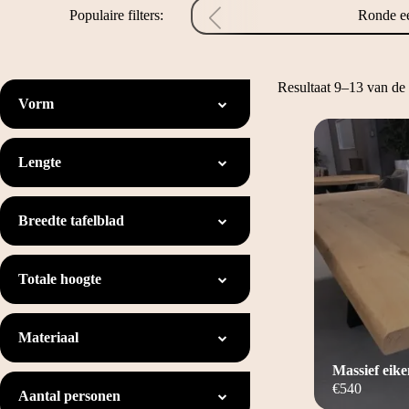
Populaire filters:
Ronde ee
Resultaat 9–13 van de 
Vorm
Lengte
Breedte tafelblad
Totale hoogte
Materiaal
Massief eik
€
540
Aantal personen