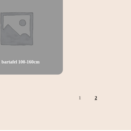
 bartafel 100-160cm
1
2