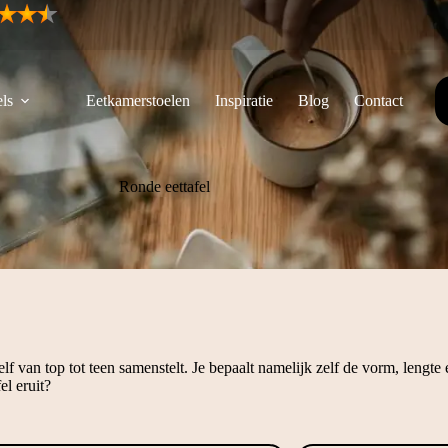
ls
Eetkamerstoelen
Inspiratie
Blog
Contact
Ronde eettafel
lf van top tot teen samenstelt. Je bepaalt namelijk zelf de vorm, lengte
el eruit?