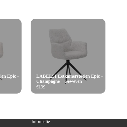
en Epic –
LABEL51 Eetkamerstoelen Epic –
Champagne – Geweven
€
199
n
Informatie