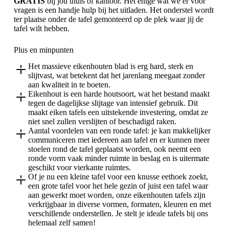
GRATIS
bij jou thuis of kantoor. Het enige wat we er voor
vragen is een handje hulp bij het uitladen. Het onderstel wordt
ter plaatse onder de tafel gemonteerd op de plek waar jij de
tafel wilt hebben.
Plus en minpunten
Het massieve eikenhouten blad is erg hard, sterk en
slijtvast, wat betekent dat het jarenlang meegaat zonder
aan kwaliteit in te boeten.
Eikenhout is een harde houtsoort, wat het bestand maakt
tegen de dagelijkse slijtage van intensief gebruik. Dit
maakt eiken tafels een uitstekende investering, omdat ze
niet snel zullen verslijten of beschadigd raken.
Aantal voordelen van een ronde tafel: je kan makkelijker
communiceren met iedereen aan tafel en er kunnen meer
stoelen rond de tafel geplaatst worden, ook neemt een
ronde vorm vaak minder ruimte in beslag en is uitermate
geschikt voor vierkante ruimtes.
Of je nu een kleine tafel voor een knusse eethoek zoekt,
een grote tafel voor het hele gezin of juist een tafel waar
aan gewerkt moet worden, onze eikenhouten tafels zijn
verkrijgbaar in diverse vormen, formaten, kleuren en met
verschillende onderstellen. Je stelt je ideale tafels bij ons
helemaal zelf samen!