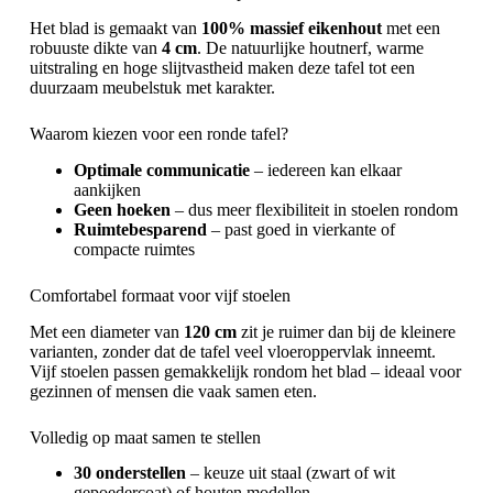
Het blad is gemaakt van
100% massief eikenhout
met een
robuuste dikte van
4 cm
. De natuurlijke houtnerf, warme
uitstraling en hoge slijtvastheid maken deze tafel tot een
duurzaam meubelstuk met karakter.
Waarom kiezen voor een ronde tafel?
Optimale communicatie
– iedereen kan elkaar
aankijken
Geen hoeken
– dus meer flexibiliteit in stoelen rondom
Ruimtebesparend
– past goed in vierkante of
compacte ruimtes
Comfortabel formaat voor vijf stoelen
Met een diameter van
120 cm
zit je ruimer dan bij de kleinere
varianten, zonder dat de tafel veel vloeroppervlak inneemt.
Vijf stoelen passen gemakkelijk rondom het blad – ideaal voor
gezinnen of mensen die vaak samen eten.
Volledig op maat samen te stellen
30 onderstellen
– keuze uit staal (zwart of wit
gepoedercoat) of houten modellen