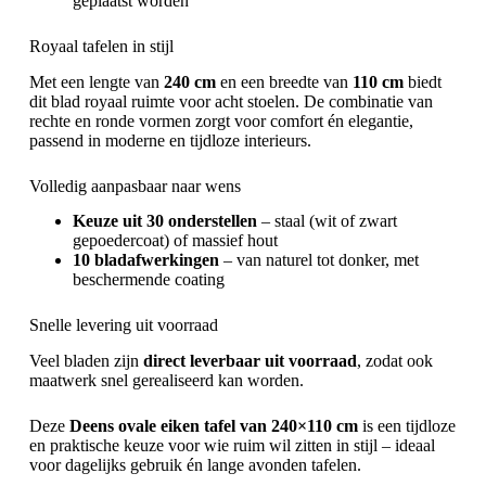
geplaatst worden
Royaal tafelen in stijl
Met een lengte van
240 cm
en een breedte van
110 cm
biedt
dit blad royaal ruimte voor acht stoelen. De combinatie van
rechte en ronde vormen zorgt voor comfort én elegantie,
passend in moderne en tijdloze interieurs.
Volledig aanpasbaar naar wens
Keuze uit 30 onderstellen
– staal (wit of zwart
gepoedercoat) of massief hout
10 bladafwerkingen
– van naturel tot donker, met
beschermende coating
Snelle levering uit voorraad
Veel bladen zijn
direct leverbaar uit voorraad
, zodat ook
maatwerk snel gerealiseerd kan worden.
Deze
Deens ovale eiken tafel van 240×110 cm
is een tijdloze
en praktische keuze voor wie ruim wil zitten in stijl – ideaal
voor dagelijks gebruik én lange avonden tafelen.