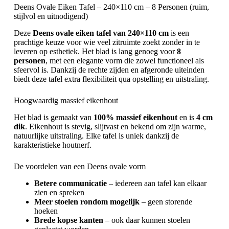
Deens Ovale Eiken Tafel – 240×110 cm – 8 Personen (ruim,
stijlvol en uitnodigend)
Deze
Deens ovale eiken tafel van 240×110 cm
is een
prachtige keuze voor wie veel zitruimte zoekt zonder in te
leveren op esthetiek. Het blad is lang genoeg voor
8
personen
, met een elegante vorm die zowel functioneel als
sfeervol is. Dankzij de rechte zijden en afgeronde uiteinden
biedt deze tafel extra flexibiliteit qua opstelling en uitstraling.
Hoogwaardig massief eikenhout
Het blad is gemaakt van
100% massief eikenhout
en is
4 cm
dik
. Eikenhout is stevig, slijtvast en bekend om zijn warme,
natuurlijke uitstraling. Elke tafel is uniek dankzij de
karakteristieke houtnerf.
De voordelen van een Deens ovale vorm
Betere communicatie
– iedereen aan tafel kan elkaar
zien en spreken
Meer stoelen rondom mogelijk
– geen storende
hoeken
Brede kopse kanten
– ook daar kunnen stoelen