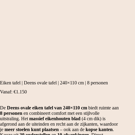
Eiken tafel | Deens ovale tafel | 240×110 cm | 8 personen
Vanaf:
€
1.150
De
Deens ovale eiken tafel van 240×110 cm
biedt ruimte aan
8 personen
en combineert comfort met een stijlvolle
uitstraling. Het
massief eikenhouten blad
(4 cm dik) is
afgerond aan de uiteinden en recht aan de zijkanten, waardoor
je
meer stoelen kunt plaatsen
– ook aan de
kopse kanten
.
Keuze uit
30 onderstellen
en
10 afwerkingen
. Direct