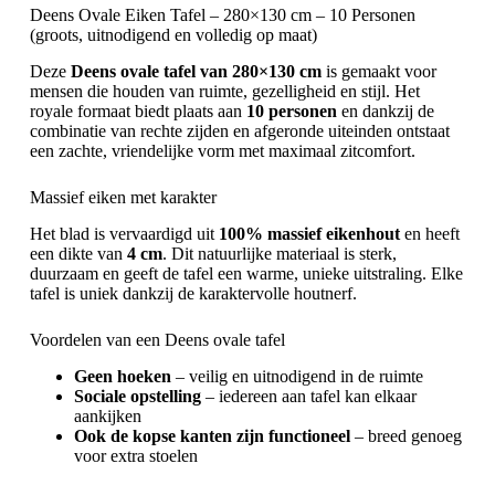
Deens Ovale Eiken Tafel – 280×130 cm – 10 Personen
(groots, uitnodigend en volledig op maat)
Deze
Deens ovale tafel van 280×130 cm
is gemaakt voor
mensen die houden van ruimte, gezelligheid en stijl. Het
royale formaat biedt plaats aan
10 personen
en dankzij de
combinatie van rechte zijden en afgeronde uiteinden ontstaat
een zachte, vriendelijke vorm met maximaal zitcomfort.
Massief eiken met karakter
Het blad is vervaardigd uit
100% massief eikenhout
en heeft
een dikte van
4 cm
. Dit natuurlijke materiaal is sterk,
duurzaam en geeft de tafel een warme, unieke uitstraling. Elke
tafel is uniek dankzij de karaktervolle houtnerf.
Voordelen van een Deens ovale tafel
Geen hoeken
– veilig en uitnodigend in de ruimte
Sociale opstelling
– iedereen aan tafel kan elkaar
aankijken
Ook de kopse kanten zijn functioneel
– breed genoeg
voor extra stoelen