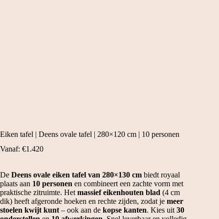
Eiken tafel | Deens ovale tafel | 280×120 cm | 10 personen
Vanaf:
€
1.420
De
Deens ovale eiken tafel van 280×130 cm
biedt royaal
plaats aan
10 personen
en combineert een zachte vorm met
praktische zitruimte. Het
massief eikenhouten blad
(4 cm
dik) heeft afgeronde hoeken en rechte zijden, zodat je
meer
stoelen kwijt kunt
– ook aan de
kopse kanten
. Kies uit
30
onderstellen
en
10 afwerkingen
. Snel leverbaar en volledig