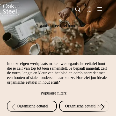
Ga
naar
Winkelwagen
de
inhoud
Organische eettafel hout
In onze eigen werkplaats maken we organische eettafel hout
die je zelf van top tot teen samenstelt. Je bepaalt namelijk zelf
de vorm, lengte en kleur van het blad en combineert dat met
een houten of stalen onderstel naar keuze. Hoe ziet jou ideale
organische eettafel in hout eruit?
Populaire filters:
Organische eettafel
Organische eettafel hout