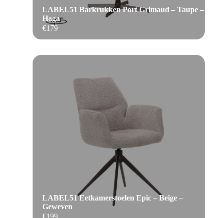
LABEL51 Barkrukken Port Grimaud – Taupe –
Haga
€
179
LABEL51 Eetkamerstoelen Epic – Beige –
Geweven
€
199