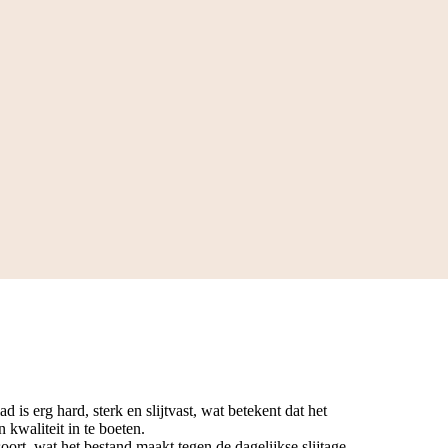
 is erg hard, sterk en slijtvast, wat betekent dat het
 kwaliteit in te boeten.
oort, wat het bestand maakt tegen de dagelijkse slijtage