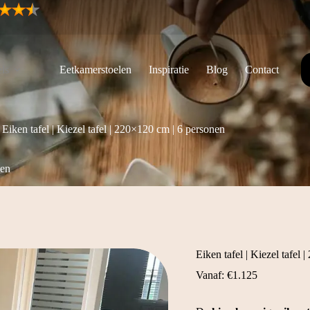
ls
Eetkamerstoelen
Inspiratie
Blog
Contact
Eiken tafel | Kiezel tafel | 220×120 cm | 6 personen
nen
Eiken tafel | Kiezel tafel
Vanaf:
€
1.125