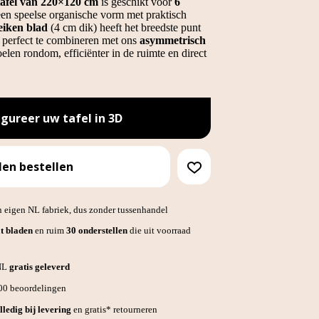
tafel van 220×120 cm
is geschikt voor
6
en speelse organische vorm met praktisch
eiken blad
(4 cm dik) heeft het breedste punt
– perfect te combineren met ons
asymmetrisch
oelen rondom, efficiënter in de ruimte en direct
igureer uw tafel in 3D
len bestellen
 eigen NL fabriek, dus zonder tussenhandel
t bladen
en ruim
30 onderstellen
die uit voorraad
 NL
gratis geleverd
700 beoordelingen
lledig bij levering
en gratis* retourneren