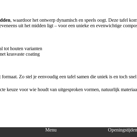
midden
, waardoor het ontwerp dynamisch en speels oogt. Deze tafel komt
l eveneens uit het midden ligt – voor een unieke en evenwichtige compos
l tot houten varianten
 met krasvaste coating
it formaat. Zo stel je eenvoudig een tafel samen die uniek is en toch sn
ecte keuze voor wie houdt van uitgesproken vormen, natuurlijk materiaa
Menu
Openingstijde