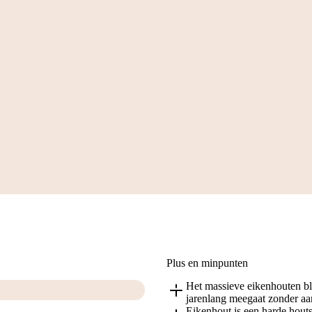
Plus en minpunten
Het massieve eikenhouten blad
jarenlang meegaat zonder aan
Eikenhout is een harde houts