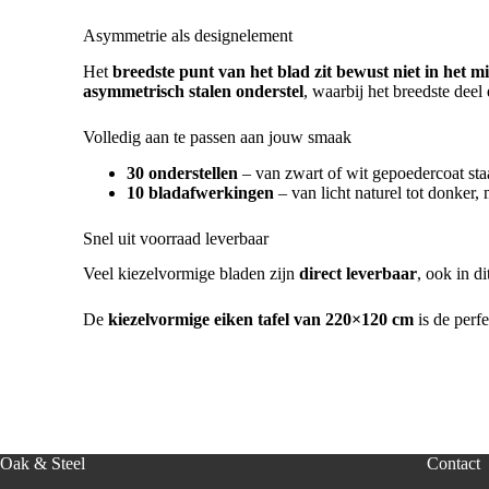
Asymmetrie als designelement
Het
breedste punt van het blad zit bewust niet in het 
asymmetrisch stalen onderstel
, waarbij het breedste dee
Volledig aan te passen aan jouw smaak
30 onderstellen
– van zwart of wit gepoedercoat staa
10 bladafwerkingen
– van licht naturel tot donker,
Snel uit voorraad leverbaar
Veel kiezelvormige bladen zijn
direct leverbaar
, ook in d
De
kiezelvormige eiken tafel van 220×120 cm
is de perf
Oak & Steel
Contact