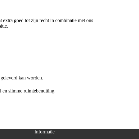
 extra goed tot zijn recht in combinatie met ons
itie.
el geleverd kan worden.
l en slimme ruimtebenutting.
n
Informatie