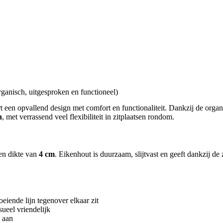
anisch, uitgesproken en functioneel)
 een opvallend design met comfort en functionaliteit. Dankzij de organi
n
, met verrassend veel flexibiliteit in zitplaatsen rondom.
en dikte van
4 cm
. Eikenhout is duurzaam, slijtvast en geeft dankzij de 
eiende lijn tegenover elkaar zit
ueel vriendelijk
e aan