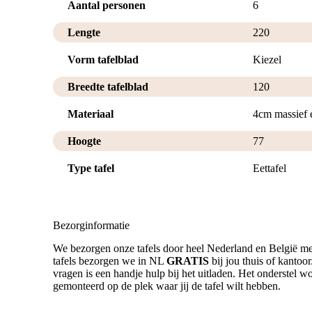
Aantal personen
6
Lengte
220
Vorm tafelblad
Kiezel
Breedte tafelblad
120
Materiaal
4cm massief 
Hoogte
77
Type tafel
Eettafel
Bezorginformatie
We bezorgen onze tafels door heel Nederland en België me
tafels bezorgen we in NL
GRATIS
bij jou thuis of kantoo
vragen is een handje hulp bij het uitladen. Het onderstel wor
gemonteerd op de plek waar jij de tafel wilt hebben.