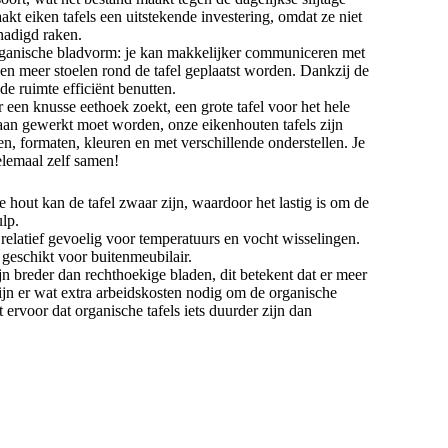
akt eiken tafels een uitstekende investering, omdat ze niet
chadigd raken.
rganische bladvorm: je kan makkelijker communiceren met
nen meer stoelen rond de tafel geplaatst worden. Dankzij de
e ruimte efficiënt benutten.
r een knusse eethoek zoekt, een grote tafel voor het hele
r aan gewerkt moet worden, onze eikenhouten tafels zijn
en, formaten, kleuren en met verschillende onderstellen. Je
 helemaal zelf samen!
hout kan de tafel zwaar zijn, waardoor het lastig is om de
ulp.
elatief gevoelig voor temperatuurs en vocht wisselingen.
 geschikt voor buitenmeubilair.
jn breder dan rechthoekige bladen, dit betekent dat er meer
zijn er wat extra arbeidskosten nodig om de organische
t ervoor dat organische tafels iets duurder zijn dan