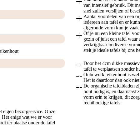
van intensief gebruik. Dit ma
snel zullen verslijten of bes
Aantal voordelen van een o
iedereen aan tafel en er kun
afgeronde vorm kun je vaak d
Of je nu een kleine tafel voo
gezin of juist een tafel waa
verkrijgbaar in diverse vorm
stelt je ideale tafels bij ons
eikenhout
Door het 4cm dikke massieve 
tafel te verplaatsen zonder h
Onbewerkt eikenhout is wel r
Het is daardoor dan ook niet
De organische tafelbladen zi
hout nodig is, en daarnaast 
vorm erin te krijgen, dit zorg
rechthoekige tafels.
t eigen bezorgservice. Onze
r. Het enige wat we er voor
dt ter plaatse onder de tafel