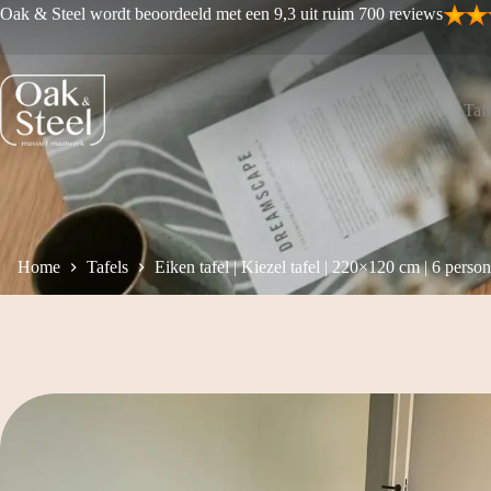
Ga
Oak & Steel wordt beoordeeld met een 9,3 uit ruim 700 reviews
naar
de
inhoud
Tafe
Home
Tafels
Eiken tafel | Kiezel tafel | 220×120 cm | 6 perso