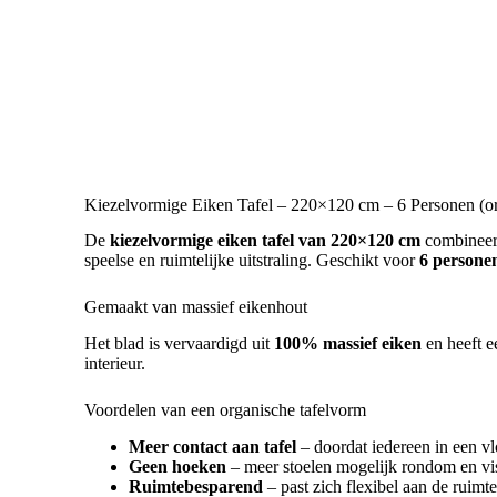
Kiezelvormige Eiken Tafel – 220×120 cm – 6 Personen (org
De
kiezelvormige eiken tafel van 220×120 cm
combineert
speelse en ruimtelijke uitstraling. Geschikt voor
6 persone
Gemaakt van massief eikenhout
Het blad is vervaardigd uit
100% massief eiken
en heeft e
interieur.
Voordelen van een organische tafelvorm
Meer contact aan tafel
– doordat iedereen in een vlo
Geen hoeken
– meer stoelen mogelijk rondom en vis
Ruimtebesparend
– past zich flexibel aan de ruimt