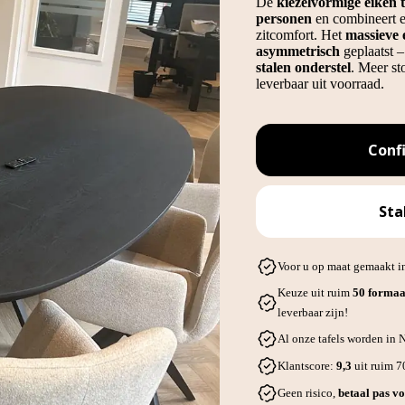
De
kiezelvormige eiken 
personen
en combineert e
zitcomfort. Het
massieve 
asymmetrisch
geplaatst 
stalen onderstel
. Meer st
leverbaar uit voorraad.
Conf
Sta
Voor u op maat gemaakt in
Keuze uit ruim
50 formaa
leverbaar zijn!
Al onze tafels worden in
Klantscore:
9,3
uit ruim 
Geen risico,
betaal pas vo