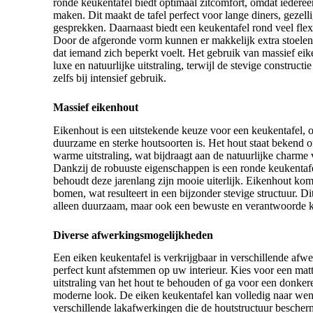
ronde keukentafel biedt optimaal zitcomfort, omdat iedere
maken. Dit maakt de tafel perfect voor lange diners, gezel
gesprekken. Daarnaast biedt een keukentafel rond veel flexibi
Door de afgeronde vorm kunnen er makkelijk extra stoel
dat iemand zich beperkt voelt. Het gebruik van massief eik
luxe en natuurlijke uitstraling, terwijl de stevige construct
zelfs bij intensief gebruik.
Massief eikenhout
Eikenhout is een uitstekende keuze voor een keukentafel, 
duurzame en sterke houtsoorten is. Het hout staat bekend o
warme uitstraling, wat bijdraagt aan de natuurlijke charme
Dankzij de robuuste eigenschappen is een ronde keukentafel
behoudt deze jarenlang zijn mooie uiterlijk. Eikenhout ko
bomen, wat resulteert in een bijzonder stevige structuur. D
alleen duurzaam, maar ook een bewuste en verantwoorde ke
Diverse afwerkingsmogelijkheden
Een eiken keukentafel is verkrijgbaar in verschillende afw
perfect kunt afstemmen op uw interieur. Kies voor een mat
uitstraling van het hout te behouden of ga voor een donkere
moderne look. De eiken keukentafel kan volledig naar we
verschillende lakafwerkingen die de houtstructuur bescher