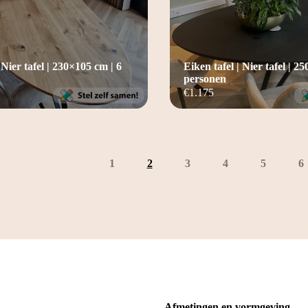
 Nier tafel | 230×105 cm | 6
Eiken tafel | Nier tafel | 2
personen
€
1.175
1
2
3
4
5
6
Afmetingen en vormgeving