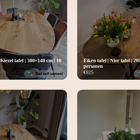
 Kiezel tafel | 300×140 cm | 10
Eiken tafel | Nier tafel | 2
personen
€
925