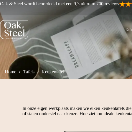
Ga
Oak & Steel wordt beoordeeld met een 9,3 uit ruim 700 reviews
naar
de
inhoud
Tafe
Home
Tafels
Keukentafel
In onze eigen werkplaats maken we eiken keukentafels die je
of stalen onderstel naar keuze. Hoe ziet jou ideale keukenta