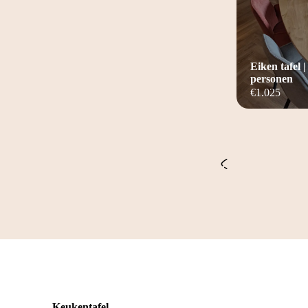
Eiken tafel |
personen
€
1.025
Keukentafel