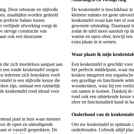
ng. Deze robuuste en stijlvolle
De keukentafel is beschikbaar in
men, maaltijden worden gedeeld
kleinere ruimtes tot grote uitvoe
 perfecte balans tussen
keukentafel ovaal kan met of zon
en verfijnde afwerking voegt de
gewenste uitstraling. Daarnaast i
e stevige constructie van
zodat de tafel mooi aansluit op de
, maar ook een duurzame
warme en open sfeer, terwijl een 
extra plaats in te nemen.
Waar plaats ik mijn keukentaf
rm die zich moeiteloos aanpast aan
Een keukentafel is geschikt voor
van een ronde keukentafel zorgen
het perfecte middelpunt, waar m
or iedereen zich betrokken voelt
keuken integreert een
organische 
tafel is een stijlvolle keuze die
een gezellige en functionele sett
ken zijn, ontstaat een ruimtelijk
woonkeuken, waar hij een veelzijd
 de keukentafel rond ideaal voor
om samen te komen. Dankzij de ste
rond ook een uitstekende keuze v
sfeer en functionaliteit hand in h
Onderhoud van de keukentafe
entraal punt in huis waar mensen
door de open en uitnodigende
Om uw keukentafel in optimale co
aan er vanzelf gesprekken. De
onderhouden. Gebruik altijd plac