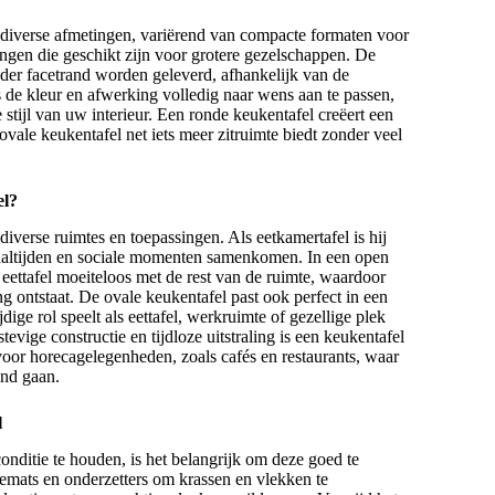
 diverse afmetingen, variërend van compacte formaten voor
ringen die geschikt zijn voor grotere gezelschappen. De
der facetrand worden geleverd, afhankelijk van de
s de kleur en afwerking volledig naar wens aan te passen,
 stijl van uw interieur. Een ronde keukentafel creëert een
ovale keukentafel net iets meer zitruimte biedt zonder veel
el?
 diverse ruimtes en toepassingen. Als
eetkamertafel
is hij
aaltijden en sociale momenten samenkomen. In een open
eettafel
moeiteloos met de rest van de ruimte, waardoor
ing ontstaat. De ovale keukentafel past ook perfect in een
ige rol speelt als eettafel, werkruimte of gezellige plek
vige constructie en tijdloze uitstraling is een keukentafel
oor horecagelegenheden, zoals cafés en restaurants, waar
and gaan.
l
nditie te houden, is het belangrijk om deze goed te
emats en onderzetters om krassen en vlekken te