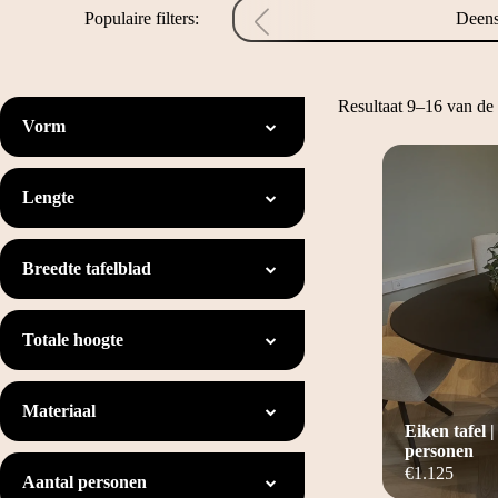
Populaire filters:
Deens
Resultaat 9–16 van de 
Vorm
Lengte
Breedte tafelblad
Totale hoogte
Materiaal
Eiken tafel |
personen
€
1.125
Aantal personen