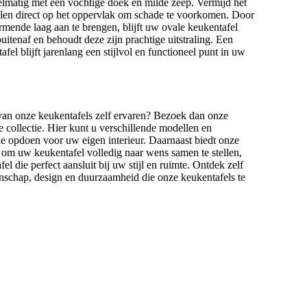
elmatig met een vochtige doek en milde zeep. Vermijd het
alen direct op het oppervlak om schade te voorkomen. Door
rmende laag aan te brengen, blijft uw ovale keukentafel
itenaf en behoudt deze zijn prachtige uitstraling. Een
l blijft jarenlang een stijlvol en functioneel punt in uw
g van onze keukentafels zelf ervaren? Bezoek dan onze
collectie. Hier kunt u verschillende modellen en
ie opdoen voor uw eigen interieur. Daarnaast biedt onze
 om uw keukentafel volledig naar wens samen te stellen,
el die perfect aansluit bij uw stijl en ruimte. Ontdek zelf
schap, design en duurzaamheid die onze keukentafels te