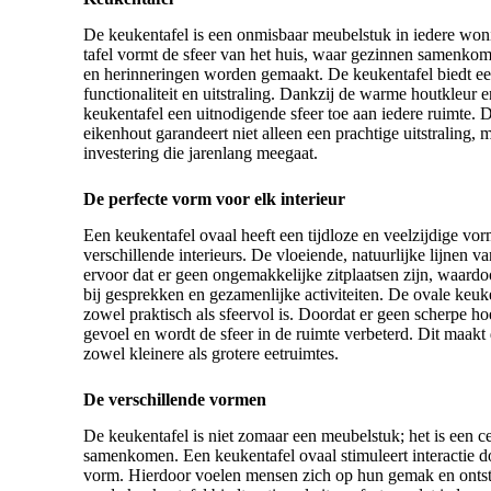
De keukentafel is een onmisbaar meubelstuk in iedere woni
tafel vormt de sfeer van het huis, waar gezinnen samenko
en herinneringen worden gemaakt. De keukentafel biedt een
functionaliteit en uitstraling. Dankzij de warme houtkleur 
keukentafel een uitnodigende sfeer toe aan iedere ruimte. D
eikenhout garandeert niet alleen een prachtige uitstraling
investering die jarenlang meegaat.
De perfecte vorm voor elk interieur
Een keukentafel ovaal heeft een tijdloze en veelzijdige vo
verschillende interieurs. De vloeiende, natuurlijke lijnen 
ervoor dat er geen ongemakkelijke zitplaatsen zijn, waardo
bij gesprekken en gezamenlijke activiteiten. De ovale keuken
zowel praktisch als sfeervol is. Doordat er geen scherpe hoe
gevoel en wordt de sfeer in de ruimte verbeterd. Dit maakt
zowel kleinere als grotere eetruimtes.
De verschillende vormen
De keukentafel is niet zomaar een meubelstuk; het is een c
samenkomen. Een keukentafel ovaal stimuleert interactie 
vorm. Hierdoor voelen mensen zich op hun gemak en ontst