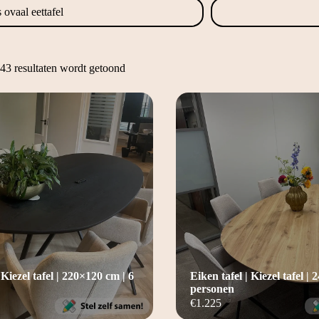
 ovaal eettafel
43 resultaten wordt getoond
 Kiezel tafel | 220×120 cm | 6
Eiken tafel | Kiezel tafel |
personen
€
1.225