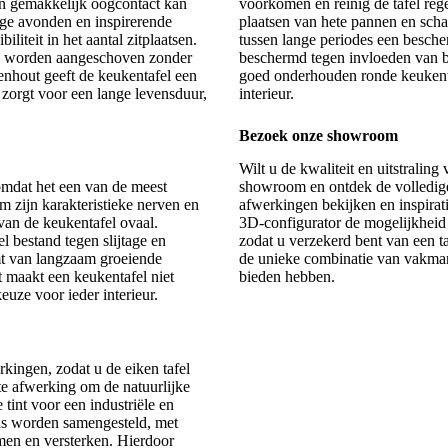
en gemakkelijk oogcontact kan
voorkomen en reinig de tafel reg
lige avonden en inspirerende
plaatsen van hete pannen en sch
liteit in het aantal zitplaatsen.
tussen lange periodes een besche
en worden aangeschoven zonder
beschermd tegen invloeden van bu
enhout geeft de keukentafel een
goed onderhouden ronde keukentafe
ie zorgt voor een lange levensduur,
interieur.
Bezoek onze showroom
Wilt u de kwaliteit en uitstralin
omdat het een van de meest
showroom en ontdek de volledige 
m zijn karakteristieke nerven en
afwerkingen bekijken en inspirat
 van de keukentafel ovaal.
3D-configurator de mogelijkheid
 bestand tegen slijtage en
zodat u verzekerd bent van een taf
mt van langzaam groeiende
de unieke combinatie van vakman
it maakt een keukentafel niet
bieden hebben.
uze voor ieder interieur.
erkingen, zodat u de
eiken tafel
te afwerking om de natuurlijke
 tint voor een industriële en
ns worden samengesteld, met
men en versterken. Hierdoor