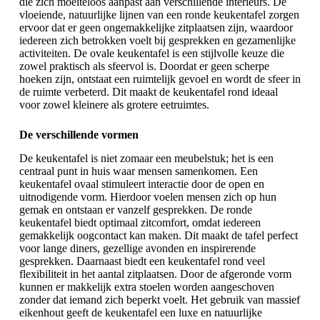
die zich moeiteloos aanpast aan verschillende interieurs. De
vloeiende, natuurlijke lijnen van een ronde keukentafel zorgen
ervoor dat er geen ongemakkelijke zitplaatsen zijn, waardoor
iedereen zich betrokken voelt bij gesprekken en gezamenlijke
activiteiten. De ovale keukentafel is een stijlvolle keuze die
zowel praktisch als sfeervol is. Doordat er geen scherpe
hoeken zijn, ontstaat een ruimtelijk gevoel en wordt de sfeer in
de ruimte verbeterd. Dit maakt de keukentafel rond ideaal
voor zowel kleinere als grotere eetruimtes.
De verschillende vormen
De keukentafel is niet zomaar een meubelstuk; het is een
centraal punt in huis waar mensen samenkomen. Een
keukentafel ovaal stimuleert interactie door de open en
uitnodigende vorm. Hierdoor voelen mensen zich op hun
gemak en ontstaan er vanzelf gesprekken. De ronde
keukentafel biedt optimaal zitcomfort, omdat iedereen
gemakkelijk oogcontact kan maken. Dit maakt de tafel perfect
voor lange diners, gezellige avonden en inspirerende
gesprekken. Daarnaast biedt een keukentafel rond veel
flexibiliteit in het aantal zitplaatsen. Door de afgeronde vorm
kunnen er makkelijk extra stoelen worden aangeschoven
zonder dat iemand zich beperkt voelt. Het gebruik van massief
eikenhout geeft de keukentafel een luxe en natuurlijke