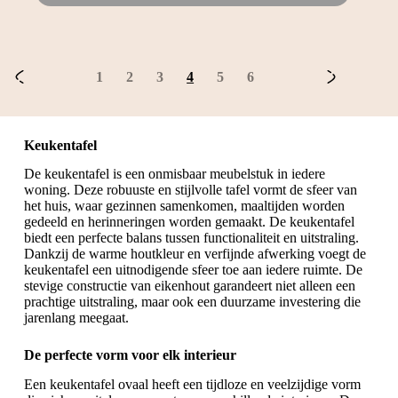
1
2
3
4
5
6
Keukentafel
De keukentafel is een onmisbaar meubelstuk in iedere
woning. Deze robuuste en stijlvolle tafel vormt de sfeer van
het huis, waar gezinnen samenkomen, maaltijden worden
gedeeld en herinneringen worden gemaakt. De keukentafel
biedt een perfecte balans tussen functionaliteit en uitstraling.
Dankzij de warme houtkleur en verfijnde afwerking voegt de
keukentafel een uitnodigende sfeer toe aan iedere ruimte. De
stevige constructie van eikenhout garandeert niet alleen een
prachtige uitstraling, maar ook een duurzame investering die
jarenlang meegaat.
De perfecte vorm voor elk interieur
Een keukentafel ovaal heeft een tijdloze en veelzijdige vorm