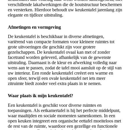
verschillende lakafwerkingen die de houtstructuur beschermen
en versterken. Hierdoor behoudt uw keukentafel jarenlang zijn
elegante en tijdloze uitstraling.
Afmetingen en vormgeving
De keukentafel is beschikbaar in diverse afmetingen,
variërend van compacte formaten voor kleinere ruimtes tot
grote uitvoeringen die geschikt zijn voor grotere
gezelschappen. De keukentafel ovaal kan met of zonder
facetrand worden geleverd, afhankelijk van de gewenste
uitstraling. Daarnaast is de kleur en afwerking volledig naar
wens aan te passen, zodat de tafel mooi aansluit op de stijl van
uw interieur. Een ronde keukentafel creëert een warme en
open sfeer, terwijl een ovale keukentafel net iets meer
zitruimte biedt zonder veel extra plaats in te nemen.
Waar plaats ik mijn keukentafel?
Een keukentafel is geschikt voor diverse ruimtes en
toepassingen. Als
eetkamertafel
is hij het perfecte middelpunt,
waar maaltijden en sociale momenten samenkomen. In een
open keuken integreert een
organische eettafel
moeiteloos met
de rest van de ruimte, waardoor een gezellige en functionele