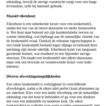
uitstraling, terwijl de stevige constructie zorgt voor een lange
levensduur, zelfs bij intensief gebruik.
Massief eikenhout
Eikenhout is een uitstekende keuze voor een keukentafel,
omdat het een van de meest duurzame en sterke houtsoorten
is. Het hout staat bekend om zijn karakteristieke nerven en
warme uitstraling, wat bijdraagt aan de natuurlijke charme van
de keukentafel ovaal. Dankzij de robuuste eigenschappen is
een ronde keukentafel bestand tegen slijtage en behoudt deze
jarenlang zijn mooie uiterlijk. Eikenhout komt van langzaam
groeiende bomen, wat resulteert in een bijzonder stevige
structuur. Dit maakt een keukentafel niet alleen duurzaam,
maar ook een bewuste en verantwoorde keuze voor ieder
interieur.
Diverse afwerkingsmogelijkheden
Een eiken keukentafel is verkrijgbaar in verschillende
afwerkingen, zodat u de
eiken tafel
perfect kunt afstemmen op
uw interieur. Kies voor een matte afwerking om de natuurlijke
uitstraling van het hout te behouden of ga voor een donkere
tint voor een industriële en moderne look. De eiken
keukentafel kan volledig naar wens worden samengesteld, met