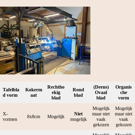
Rechtho
(Deens)
Organis
Tafelbla
Kokerm
Rond
ekig
Ovaal
che
d vorm
aat
blad
blad
blad
vorm
Mogelijk
Mogelijk
X-
Niet
maar niet
maar niet
8x8cm
Mogelijk
vormen
mogelijk
vaak
vaak
gekozen
gekozen