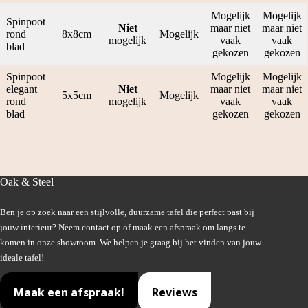
Mogelijk
Mogelijk
Spinpoot
Niet
maar niet
maar niet
rond
8x8cm
Mogelijk
mogelijk
vaak
vaak
blad
gekozen
gekozen
Spinpoot
Mogelijk
Mogelijk
elegant
Niet
maar niet
maar niet
5x5cm
Mogelijk
rond
mogelijk
vaak
vaak
blad
gekozen
gekozen
Oak & Steel
Ben je op zoek naar een stijlvolle, duurzame tafel die perfect past bij
jouw interieur? Neem contact op of maak een afspraak om langs te
komen in onze showroom. We helpen je graag bij het vinden van jouw
ideale tafel!
Maak een afspraak!
Reviews