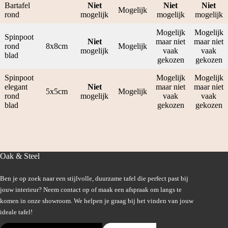
Bartafel
Niet
Niet
Niet
Mogelijk
rond
mogelijk
mogelijk
mogelijk
Mogelijk
Mogelijk
Spinpoot
Niet
maar niet
maar niet
rond
8x8cm
Mogelijk
mogelijk
vaak
vaak
blad
gekozen
gekozen
Spinpoot
Mogelijk
Mogelijk
elegant
Niet
maar niet
maar niet
5x5cm
Mogelijk
rond
mogelijk
vaak
vaak
blad
gekozen
gekozen
Oak & Steel
Ben je op zoek naar een stijlvolle, duurzame tafel die perfect past bij
jouw interieur? Neem contact op of maak een afspraak om langs te
komen in onze showroom. We helpen je graag bij het vinden van jouw
ideale tafel!