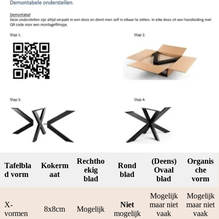
Rechtho
(Deens)
Organis
Tafelbla
Kokerm
Rond
ekig
Ovaal
che
d vorm
aat
blad
blad
blad
vorm
Mogelijk
Mogelijk
X-
Niet
maar niet
maar niet
8x8cm
Mogelijk
vormen
mogelijk
vaak
vaak