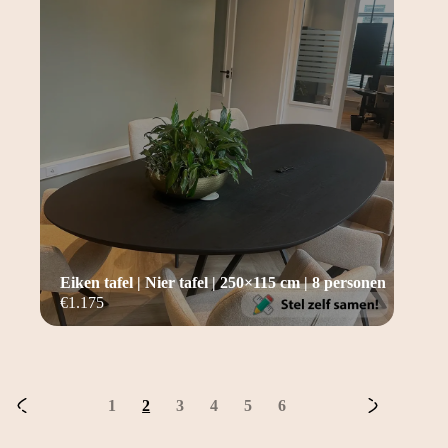
Eiken tafel | Nier tafel | 250×115 cm | 8 personen
€
1.175
1
2
3
4
5
6