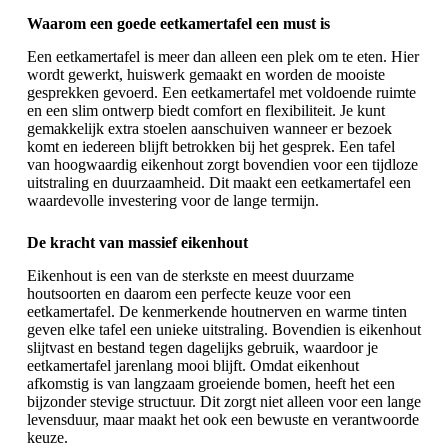
Waarom een goede eetkamertafel een must is
Een eetkamertafel is meer dan alleen een plek om te eten. Hier
wordt gewerkt, huiswerk gemaakt en worden de mooiste
gesprekken gevoerd. Een eetkamertafel met voldoende ruimte
en een slim ontwerp biedt comfort en flexibiliteit. Je kunt
gemakkelijk extra stoelen aanschuiven wanneer er bezoek
komt en iedereen blijft betrokken bij het gesprek. Een tafel
van hoogwaardig eikenhout zorgt bovendien voor een tijdloze
uitstraling en duurzaamheid. Dit maakt een eetkamertafel een
waardevolle investering voor de lange termijn.
De kracht van massief eikenhout
Eikenhout is een van de sterkste en meest duurzame
houtsoorten en daarom een perfecte keuze voor een
eetkamertafel. De kenmerkende houtnerven en warme tinten
geven elke tafel een unieke uitstraling. Bovendien is eikenhout
slijtvast en bestand tegen dagelijks gebruik, waardoor je
eetkamertafel jarenlang mooi blijft. Omdat eikenhout
afkomstig is van langzaam groeiende bomen, heeft het een
bijzonder stevige structuur. Dit zorgt niet alleen voor een lange
levensduur, maar maakt het ook een bewuste en verantwoorde
keuze.