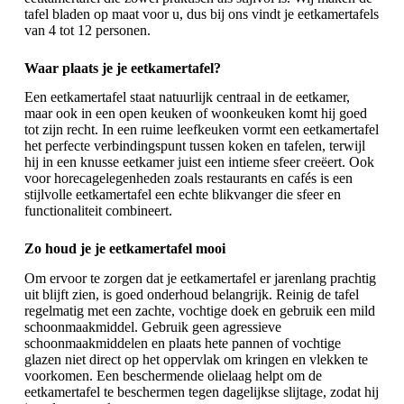
tafel bladen op maat voor u, dus bij ons vindt je eetkamertafels
van 4 tot 12 personen.
Waar plaats je je eetkamertafel?
Een eetkamertafel staat natuurlijk centraal in de eetkamer,
maar ook in een open keuken of woonkeuken komt hij goed
tot zijn recht. In een ruime leefkeuken vormt een eetkamertafel
het perfecte verbindingspunt tussen koken en tafelen, terwijl
hij in een knusse eetkamer juist een intieme sfeer creëert. Ook
voor horecagelegenheden zoals restaurants en cafés is een
stijlvolle eetkamertafel een echte blikvanger die sfeer en
functionaliteit combineert.
Zo houd je je eetkamertafel mooi
Om ervoor te zorgen dat je eetkamertafel er jarenlang prachtig
uit blijft zien, is goed onderhoud belangrijk. Reinig de tafel
regelmatig met een zachte, vochtige doek en gebruik een mild
schoonmaakmiddel. Gebruik geen agressieve
schoonmaakmiddelen en plaats hete pannen of vochtige
glazen niet direct op het oppervlak om kringen en vlekken te
voorkomen. Een beschermende olielaag helpt om de
eetkamertafel te beschermen tegen dagelijkse slijtage, zodat hij