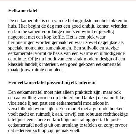
Eetkamertafel
De eetkamertafel is een van de belangrijkste meubelstukken in
huis. Hier begint de dag met een goed ontbijt, komen vrienden
en familie samen voor lange diners en wordt er gezellig
nagepraat met een kop koffie. Het is een plek waar
herinneringen worden gemaakt en waar zowel dagelijkse als
speciale momenten samenkomen. Een stijlvolle en stevige
eetkamertafel vormt de basis van een warme en uitnodigende
eetruimte. Of je nu houdt van een strak modern design of een
klassiek landelijk interieur, een goed gekozen eetkamertafel
maakt jouw ruimte compleet.
Een eetkamertafel passend bij elk interieur
Een eetkamertafel moet niet alleen praktisch zijn, maar ook
een aanvulling vormen op je interieur. Dankzij de natuurlijke,
vloeiende lijnen past een eetkamertafel moeiteloos in
verschillende woonstijlen. Een model met afgeronde hoeken
voelt zacht en ruimtelijk aan, terwijl een robuuste
rechthoekige
tafel
juist een stoere en krachtige uitstraling geeft. De juiste
eetkamertafel nodigt uit om urenlang te tafelen en zorgt ervoor
dat iedereen zich op zijn gemak voelt.