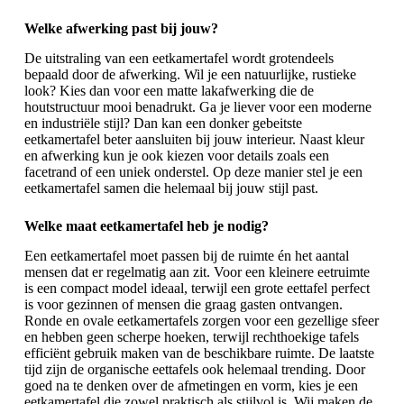
Welke afwerking past bij jouw?
De uitstraling van een eetkamertafel wordt grotendeels
bepaald door de afwerking. Wil je een natuurlijke, rustieke
look? Kies dan voor een matte lakafwerking die de
houtstructuur mooi benadrukt. Ga je liever voor een moderne
en industriële stijl? Dan kan een donker gebeitste
eetkamertafel beter aansluiten bij jouw interieur. Naast kleur
en afwerking kun je ook kiezen voor details zoals een
facetrand of een uniek onderstel. Op deze manier stel je een
eetkamertafel samen die helemaal bij jouw stijl past.
Welke maat eetkamertafel heb je nodig?
Een eetkamertafel moet passen bij de ruimte én het aantal
mensen dat er regelmatig aan zit. Voor een kleinere eetruimte
is een compact model ideaal, terwijl een grote eettafel perfect
is voor gezinnen of mensen die graag gasten ontvangen.
Ronde en
ovale eetkamertafels
zorgen voor een gezellige sfeer
en hebben geen scherpe hoeken, terwijl rechthoekige tafels
efficiënt gebruik maken van de beschikbare ruimte. De laatste
tijd zijn de
organische eettafels
ook helemaal trending. Door
goed na te denken over de afmetingen en vorm, kies je een
eetkamertafel die zowel praktisch als stijlvol is. Wij maken de