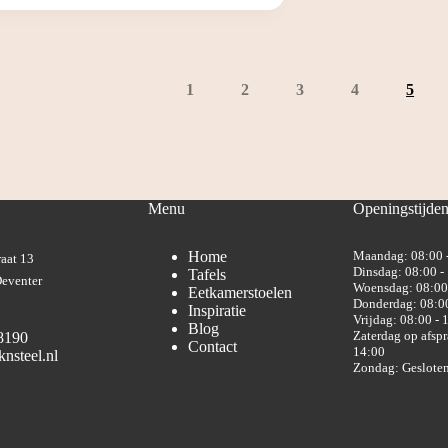
1
2
3
4
5
Menu
Openingstijde
Home
Maandag: 08:00 
aat 13
Dinsdag: 08:00 -
Tafels
eventer
Woensdag: 08:00
Eetkamerstoelen
Donderdag: 08:00
Inspiratie
Vrijdag: 08:00 - 
Blog
Zaterdag op afspr
8190
Contact
14:00
nsteel.nl
Zondag: Geslote