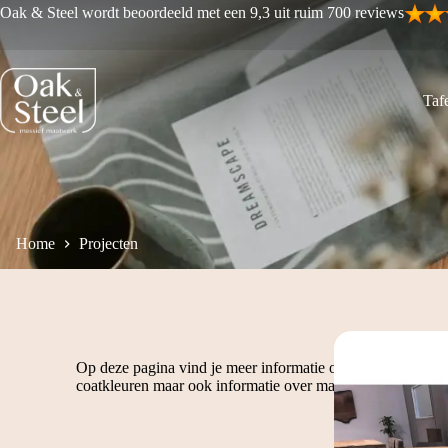
Ga
Oak & Steel wordt beoordeeld met een 9,3 uit ruim 700 reviews
naar
de
inhoud
Tafe
Home
Projecten
Op deze pagina vind je meer informatie over de verschillend
coatkleuren
maar ook informatie over
maatvoeringen van o