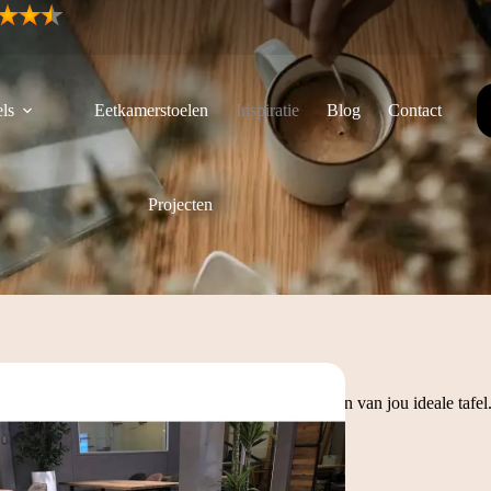
ls
Eetkamerstoelen
Inspiratie
Blog
Contact
Projecten
e opties die we aanbieden tijdens het samenstellen van jou ideale tafel.
nderstellen
.