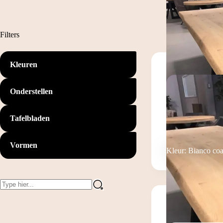
Filters
Kleuren
Onderstellen
Tafelbladen
Vormen
Kleur: Bianco coa
Geen
resultaten