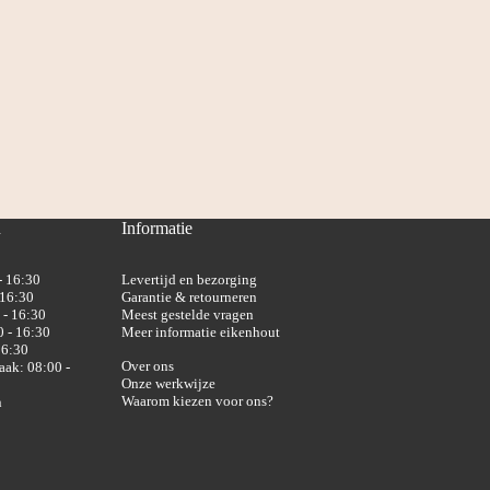
n
Informatie
- 16:30
Levertijd en bezorging
 16:30
Garantie & retourneren
 - 16:30
Meest gestelde vragen
 - 16:30
Meer informatie eikenhout
16:30
Over ons
aak: 08:00 -
Onze werkwijze
Waarom kiezen voor ons?
n