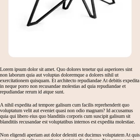
Lorem ipsum dolor sit amet. Quo dolores tenetur qui asperiores sint
non laborum quia aut voluptas doloremque a dolores nihil ut
exercitationem quisquam. Et architecto repudiandae At debitis expedita
in neque porro non recusandae molestias ad quia repudiandae et
repudiandae rerum id atque sunt.
A nihil expedita ad tempore galisum cum facilis reprehenderit quo
voluptatum velit aut eveniet quasi non odio magnam? Id accusamus
quia qui libero eius quo blanditiis corporis cum suscipit galisum sit
blanditiis recusandae est voluptatibus internos est expedita molestiae.
Non eligendi aperiam aut dolor deleniti est ducimus voluptatem At quis