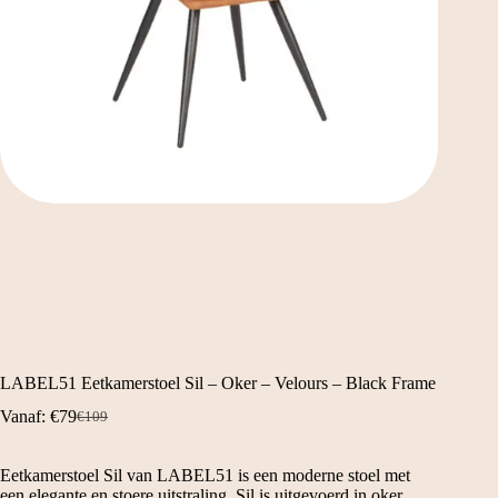
LABEL51 Eetkamerstoel Sil – Oker – Velours – Black Frame
Vanaf:
€
79
€
109
Oorspronkelijke
Huidige
prijs
prijs
was:
is:
Eetkamerstoel Sil van LABEL51 is een moderne stoel met
€109.
€79.
een elegante en stoere uitstraling. Sil is uitgevoerd in oker