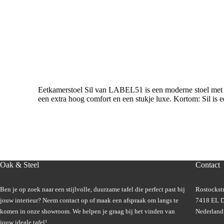
Eetkamerstoel Sil van LABEL51 is een moderne stoel met ee
een extra hoog comfort en een stukje luxe. Kortom: Sil is e
Oak & Steel
Contact
Ben je op zoek naar een stijlvolle, duurzame tafel die perfect past bij
Rostockstr
jouw interieur? Neem contact op of maak een afspraak om langs te
7418 EL D
komen in onze showroom. We helpen je graag bij het vinden van
Nederland
jouw ideale tafel!