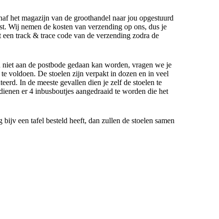
anaf het magazijn van de groothandel naar jou opgestuurd
t. Wij nemen de kosten van verzending op ons, dus je
gt een track & trace code van de verzending zodra de
n niet aan de postbode gedaan kan worden, vragen we je
e voldoen. De stoelen zijn verpakt in dozen en in veel
eerd. In de meeste gevallen dien je zelf de stoelen te
dienen er 4 inbusboutjes aangedraaid te worden die het
g bijv een tafel besteld heeft, dan zullen de stoelen samen