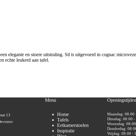
n elegante en stoere uitstraling. Sil is uitgevoerd in cognac microvez
en echte leukerd aan tafel.
Menu
Openingstijde
Home
Maandag: 08:00 
aat 13
Dinsdag: 08:00 -
Tafels
eventer
Woensdag: 08:00
Eetkamerstoelen
Donderdag: 08:00
Inspiratie
Vrijdag: 08:00 - 