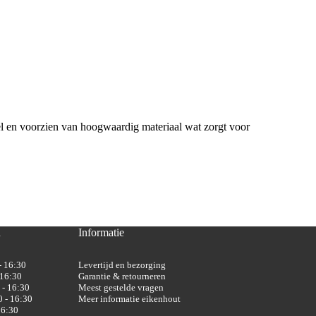
el en voorzien van hoogwaardig materiaal wat zorgt voor
n
Informatie
- 16:30
Levertijd en bezorging
 16:30
Garantie & retourneren
 - 16:30
Meest gestelde vragen
 - 16:30
Meer informatie eikenhout
16:30