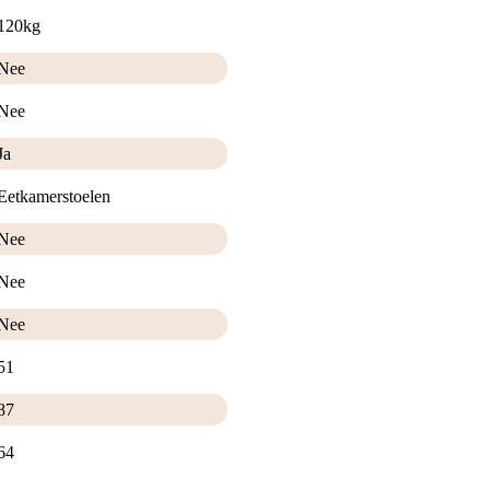
120kg
Nee
Nee
Ja
Eetkamerstoelen
Nee
Nee
Nee
51
87
64