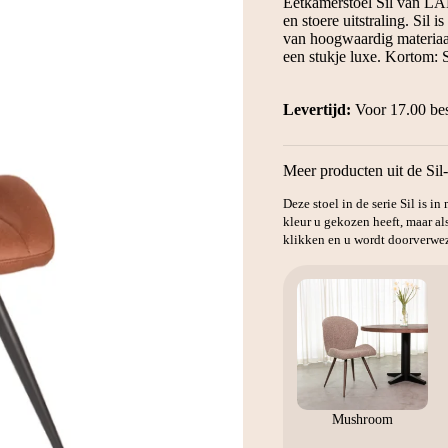
Eetkamerstoel Sil van LA
€109.
€79.
en stoere uitstraling. Sil
van hoogwaardig materiaa
een stukje luxe. Kortom: Si
Levertijd:
Voor 17.00 bes
Meer producten uit de Sil-
Deze stoel in de serie Sil is i
kleur u gekozen heeft, maar al
klikken en u wordt doorverwez
Mushroom