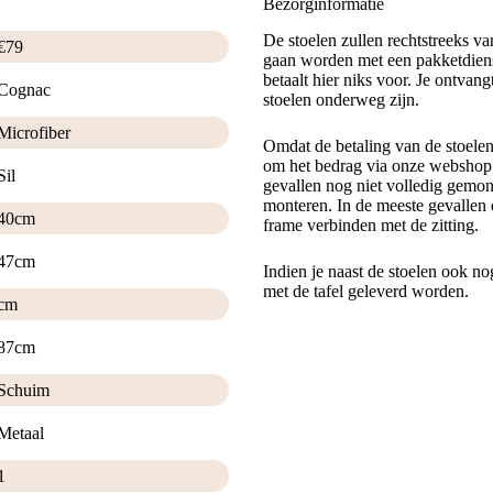
Bezorginformatie
De stoelen zullen rechtstreeks v
€
79
gaan worden met een pakketdiens
betaalt hier niks voor. Je ontvan
Cognac
stoelen onderweg zijn.
Microfiber
Omdat de betaling van de stoele
om het bedrag via onze webshop t
Sil
gevallen nog niet volledig gemont
monteren. In de meeste gevallen 
40cm
frame verbinden met de zitting.
47cm
Indien je naast de stoelen ook no
met de tafel geleverd worden.
cm
87cm
Schuim
Metaal
1