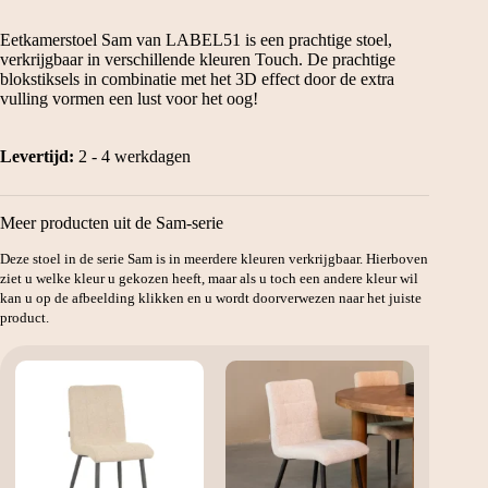
prijs
prijs
was:
is:
Eetkamerstoel Sam van LABEL51 is een prachtige stoel,
€79.
€59.
verkrijgbaar in verschillende kleuren Touch. De prachtige
blokstiksels in combinatie met het 3D effect door de extra
vulling vormen een lust voor het oog!
Levertijd:
2 - 4 werkdagen
Meer producten uit de Sam-serie
Deze stoel in de serie Sam is in meerdere kleuren verkrijgbaar. Hierboven
ziet u welke kleur u gekozen heeft, maar als u toch een andere kleur wil
kan u op de afbeelding klikken en u wordt doorverwezen naar het juiste
product.