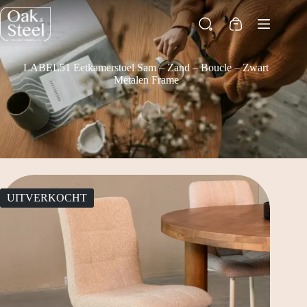
Ga
naar
Winkelwagen
de
inhoud
LABEL51 Eetkamerstoel Sam – Zand – Boucle – Zwart
Metalen Frame
UITVERKOCHT