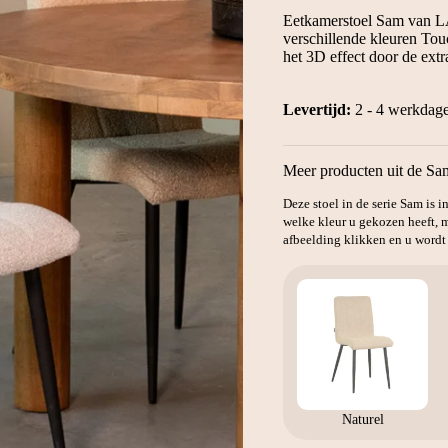
was:
is:
Eetkamerstoel Sam van LA
€79.
€59.
verschillende kleuren Tou
het 3D effect door de extr
Levertijd:
2 - 4 werkdag
Meer producten uit de Sa
Deze stoel in de serie Sam is 
welke kleur u gekozen heeft, m
afbeelding klikken en u wordt
Naturel