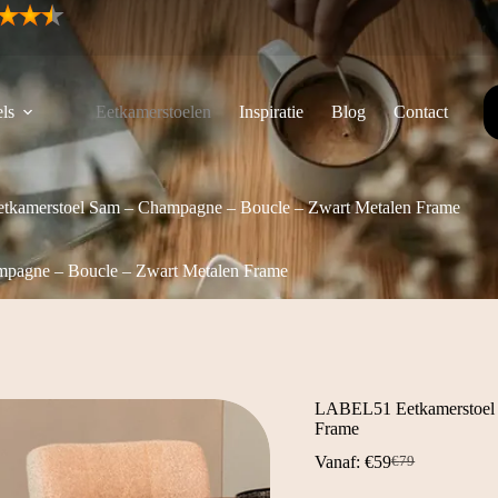
ls
Eetkamerstoelen
Inspiratie
Blog
Contact
kamerstoel Sam – Champagne – Boucle – Zwart Metalen Frame
pagne – Boucle – Zwart Metalen Frame
LABEL51 Eetkamerstoel 
Frame
Vanaf:
€
59
€
79
Oorspronkelijk
Huidige
prijs
prijs