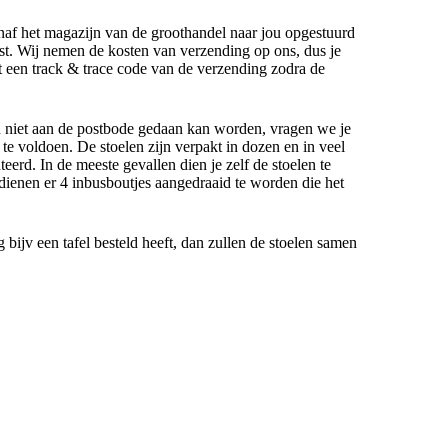
anaf het magazijn van de groothandel naar jou opgestuurd
t. Wij nemen de kosten van verzending op ons, dus je
gt een track & trace code van de verzending zodra de
n niet aan de postbode gedaan kan worden, vragen we je
e voldoen. De stoelen zijn verpakt in dozen en in veel
eerd. In de meeste gevallen dien je zelf de stoelen te
dienen er 4 inbusboutjes aangedraaid te worden die het
g bijv een tafel besteld heeft, dan zullen de stoelen samen