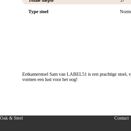
Totale diepte
57
Type stoel
Norma
Eetkamerstoel Sam van LABEL51 is een prachtige stoel, verk
vormen een lust voor het oog!
Oak & Steel
Contact