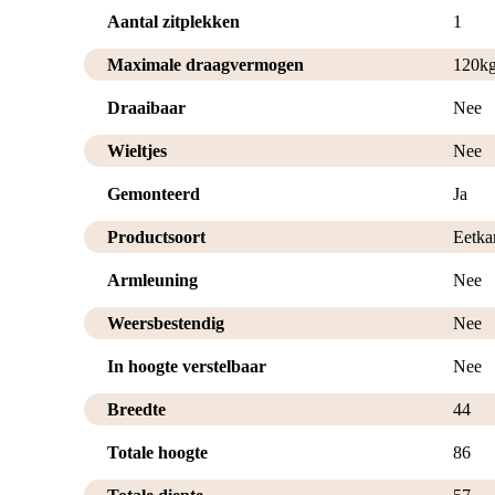
Aantal zitplekken
1
Maximale draagvermogen
120k
Draaibaar
Nee
Wieltjes
Nee
Gemonteerd
Ja
Productsoort
Eetka
Armleuning
Nee
Weersbestendig
Nee
In hoogte verstelbaar
Nee
Breedte
44
Totale hoogte
86