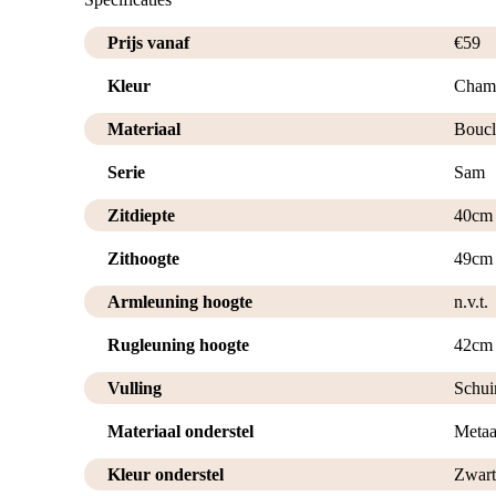
Prijs vanaf
€
59
Kleur
Cham
Materiaal
Boucl
Serie
Sam
Zitdiepte
40cm
Zithoogte
49cm
Armleuning hoogte
n.v.t.
Rugleuning hoogte
42cm
Vulling
Schu
Materiaal onderstel
Metaa
Kleur onderstel
Zwart