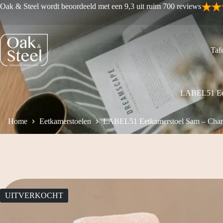
Ga
Oak & Steel wordt beoordeeld met een 9,3 uit ruim 700 reviews
naar
de
inhoud
Tafe
LABEL51 Eet
Home
Eetkamerstoelen
LABEL51 Eetkamerstoel Sam – Cham
UITVERKOCHT