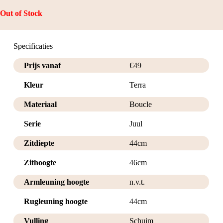
Out of Stock
Specificaties
Prijs vanaf
€
49
Kleur
Terra
Materiaal
Boucle
Serie
Juul
Zitdiepte
44cm
Zithoogte
46cm
Armleuning hoogte
n.v.t.
Rugleuning hoogte
44cm
Vulling
Schuim