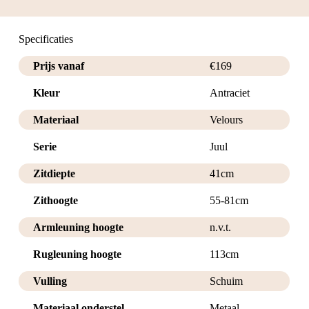
Specificaties
Prijs vanaf
€
169
Kleur
Antraciet
Materiaal
Velours
Serie
Juul
Zitdiepte
41cm
Zithoogte
55-81cm
Armleuning hoogte
n.v.t.
Rugleuning hoogte
113cm
Vulling
Schuim
Materiaal onderstel
Metaal