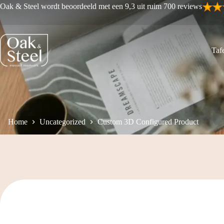
Ga
Oak & Steel wordt beoordeeld met een 9,3 uit ruim 700 reviews
naar
de
inhoud
Tafe
Home
Uncategorized
Custom 3D Configured Product