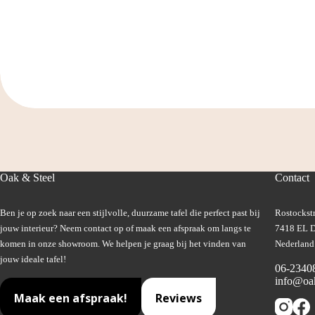
Oak & Steel
Contact
Ben je op zoek naar een stijlvolle, duurzame tafel die perfect past bij
Rostockstr
jouw interieur? Neem contact op of maak een afspraak om langs te
7418 EL D
komen in onze showroom. We helpen je graag bij het vinden van
Nederland
jouw ideale tafel!
06-2340
info@oak
Maak een afspraak!
Reviews