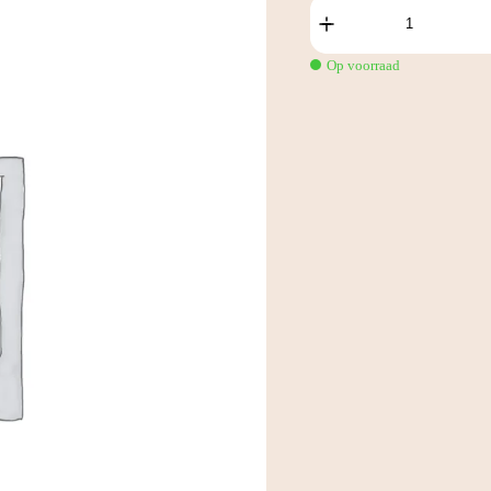
Custom
3D
Configured
Product
Op voorraad
aantal