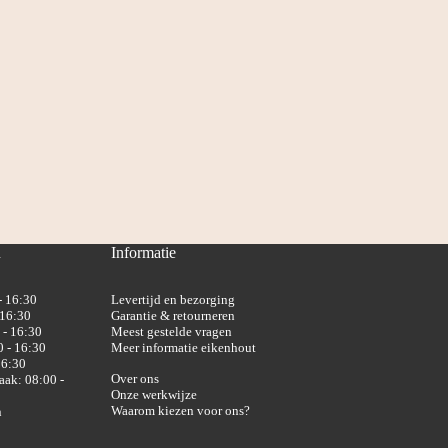
n
Informatie
- 16:30
Levertijd en bezorging
 16:30
Garantie & retourneren
 - 16:30
Meest gestelde vragen
 - 16:30
Meer informatie eikenhout
16:30
Over ons
aak: 08:00 -
Onze werkwijze
Waarom kiezen voor ons?
n