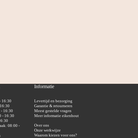
n
Informatie
- 16:30
Levertijd en bezorging
 16:30
Garantie & retourneren
 - 16:30
Meest gestelde vragen
 - 16:30
Meer informatie eikenhout
16:30
Over ons
aak: 08:00 -
Onze werkwijze
Waarom kiezen voor ons?
n