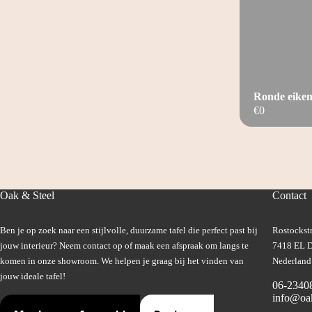
Ronde eiken 
€
0
Oak & Steel
Contact
Ben je op zoek naar een stijlvolle, duurzame tafel die perfect past bij
Rostockstr
jouw interieur? Neem contact op of maak een afspraak om langs te
7418 EL D
komen in onze showroom. We helpen je graag bij het vinden van
Nederland
jouw ideale tafel!
06-2340
info@oak