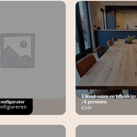
Eikenhouten rechthoekige 
configurator
| 6 personen
onfigureren
€
549