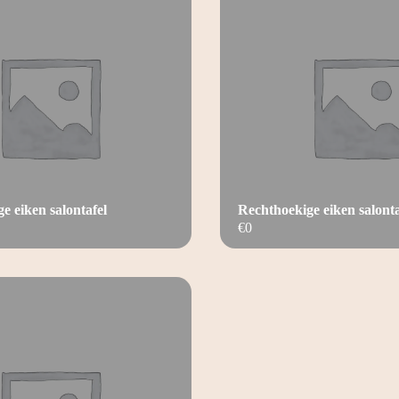
e eiken salontafel
Rechthoekige eiken salonta
€
0