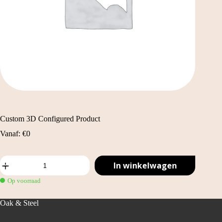
Custom 3D Configured Product
Vanaf:
€
0
Custom
In winkelwagen
3D
Configured
Op voorraad
Product
aantal
Oak & Steel