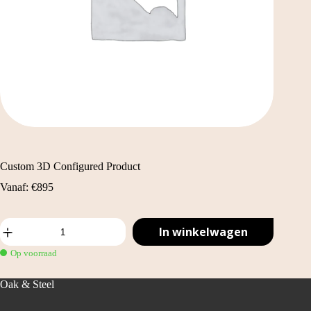
Custom 3D Configured Product
Vanaf:
€
895
Custom
In winkelwagen
3D
Configured
Op voorraad
Product
aantal
Oak & Steel