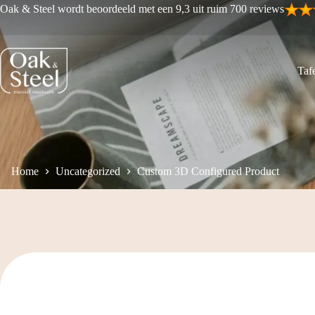
Ga
Oak & Steel wordt beoordeeld met een 9,3 uit ruim 700 reviews
naar
de
inhoud
Tafe
Home
Uncategorized
Custom 3D Configured Product