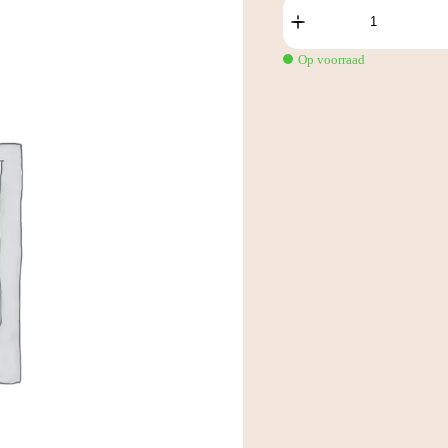
Custom
3D
Configured
Product
Op voorraad
aantal