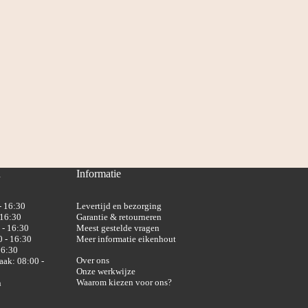
n
Informatie
- 16:30
Levertijd en bezorging
 16:30
Garantie & retourneren
 - 16:30
Meest gestelde vragen
 - 16:30
Meer informatie eikenhout
16:30
Over ons
aak: 08:00 -
Onze werkwijze
Waarom kiezen voor ons?
n