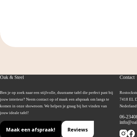
Oak & Steel
Contact
Ben je op zoek naar een stijlvolle, duurzame tafel die perfect past bij
Rostockstr
jouw interieur? Neem contact op of maak een afspraak om langs te
7418 EL D
komen in onze showroom. We helpen je graag bij het vinden van
Nederland
jouw ideale tafel!
06-2340
info@oak
Maak een afspraak!
Reviews