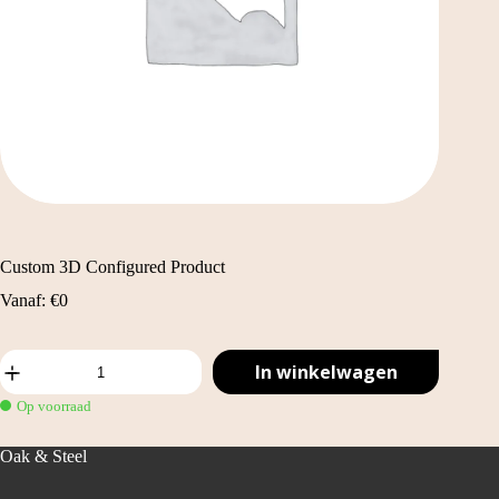
Custom 3D Configured Product
Vanaf:
€
0
Custom
In winkelwagen
3D
Configured
Op voorraad
Product
aantal
Oak & Steel