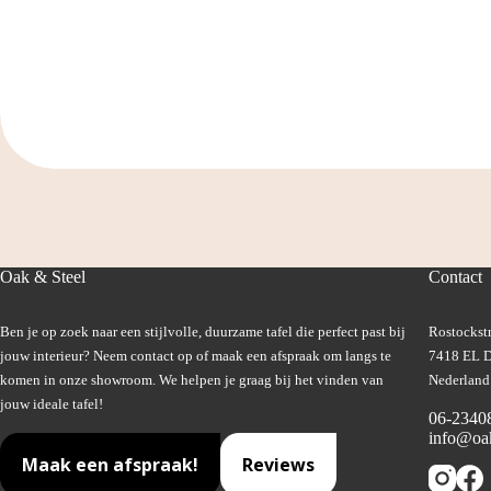
Oak & Steel
Contact
Ben je op zoek naar een stijlvolle, duurzame tafel die perfect past bij
Rostockstr
jouw interieur? Neem contact op of maak een afspraak om langs te
7418 EL D
komen in onze showroom. We helpen je graag bij het vinden van
Nederland
jouw ideale tafel!
06-2340
info@oak
Maak een afspraak!
Reviews