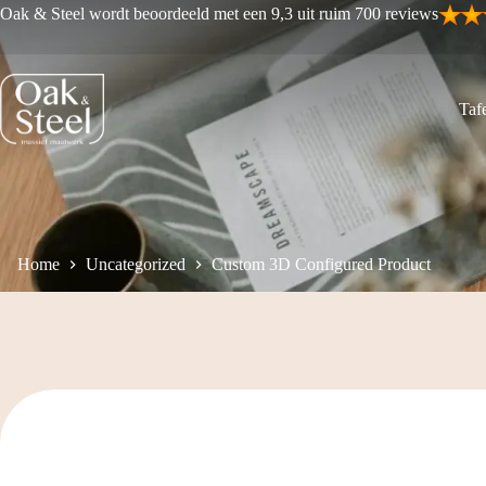
Ga
Oak & Steel wordt beoordeeld met een 9,3 uit ruim 700 reviews
naar
de
inhoud
Tafe
Home
Uncategorized
Custom 3D Configured Product