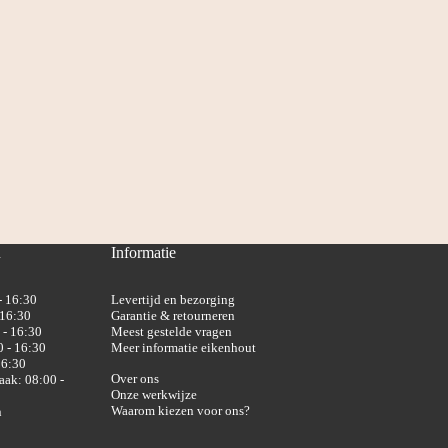
n
Informatie
- 16:30
Levertijd en bezorging
 16:30
Garantie & retourneren
 - 16:30
Meest gestelde vragen
 - 16:30
Meer informatie eikenhout
16:30
Over ons
aak: 08:00 -
Onze werkwijze
Waarom kiezen voor ons?
n