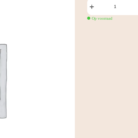
Custom
3D
Configured
Product
Op voorraad
aantal