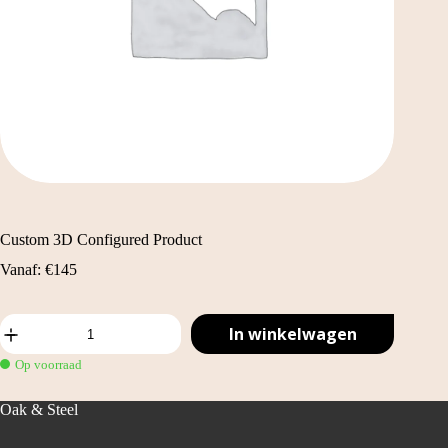
Custom 3D Configured Product
Vanaf:
€
145
Custom
In winkelwagen
3D
Configured
Op voorraad
Product
aantal
Oak & Steel