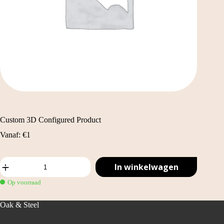
Custom 3D Configured Product
Vanaf:
€
1
Custom
In winkelwagen
3D
Configured
Op voorraad
Product
aantal
Oak & Steel