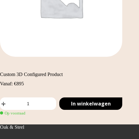
Custom 3D Configured Product
Vanaf:
€
895
Custom
In winkelwagen
3D
Configured
Op voorraad
Product
aantal
Oak & Steel