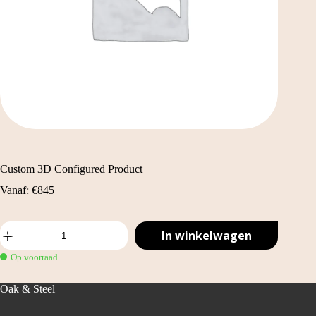
Custom 3D Configured Product
Vanaf:
€
845
Custom
In winkelwagen
3D
Configured
Op voorraad
Product
aantal
Oak & Steel