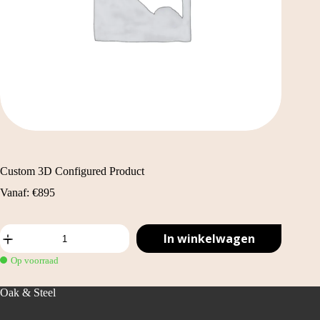
Custom 3D Configured Product
Vanaf:
€
895
Custom
In winkelwagen
3D
Configured
Op voorraad
Product
aantal
Oak & Steel