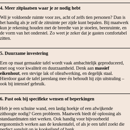
4. Meer zitplaatsen waar je ze nodig hebt
Wil je voldoende ruimte voor zes, acht of zelfs tien personen? Dan is
het handig als je zelf de zitruimte per zijde kunt bepalen. Bij maatwerk
kun je rekening houden met de breedte van je stoelen, beenruimte, en
de vorm van het onderstel. Zo weet je zeker dat je gasten comfortabel
zitten.
5. Duurzame investering
Een op maat gemaakte tafel wordt vaak ambachtelijk geproduceerd,
met oog voor kwaliteit en duurzaamheid. Denk aan
massief
eikenhout
, een stevige lak of olieafwerking, en degelijk staal.
Hierdoor gaat de tafel jarenlang mee én behoudt hij zijn uitstraling –
ook bij intensief gebruik.
6. Past ook bij specifieke wensen of beperkingen
Heb je een schuine wand, een lastig hoekje of een afwijkende
zithoogte nodig? Geen probleem. Maatwerk biedt dé oplossing als
standaardmaten niet werken. Ook handig voor bijvoorbeeld
ergonomisch werken aan de keukentafel, of als je een tafel zoekt die
perfect aansluit op je kookeiland of bank.