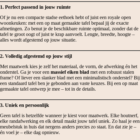
1. Perfect passend in jouw ruimte
Of je nu een compacte stadse eethoek hebt of juist een royale open
woonkeuken: met een op maat gemaakte tafel bepaal jij de exacte
afmetingen. Zo benut je de beschikbare ruimte optimaal, zonder dat de
tafel te groot oogt of juist te krap aanvoelt. Lengte, breedte, hoogte –
alles wordt afgestemd op jouw situatie.
2. Volledig afgestemd op jouw stijl
Met maatwerk kies je zelf het materiaal, de vorm, de afwerking én het
onderstel. Ga je voor een
massief eiken blad
met een robuust stalen
frame? Of liever een slanker blad met een minimalistisch onderstel? Bij
een standaard tafel ben je gebonden aan vaste keuzes. Bij een op maat
gemaakte tafel ontwerp je mee – tot in de details.
3. Uniek en persoonlijk
Geen tafel is hetzelfde wanneer je kiest voor maatwerk. Elke houtnerf,
elke randafwerking en elk detail maakt jouw tafel uniek. Zo haal je een
meubelstuk in huis dat nergens anders precies zo staat. En dat zie je –
én voel je – elke dag opnieuw.