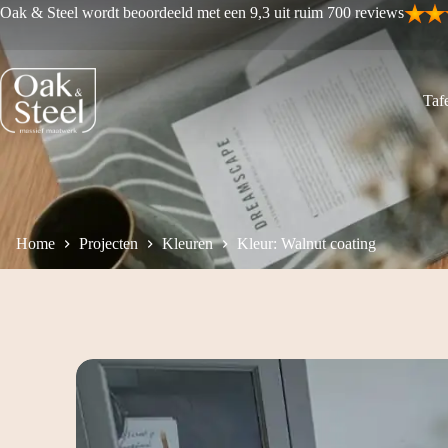
Ga
Oak & Steel wordt beoordeeld met een 9,3 uit ruim 700 reviews
naar
de
inhoud
Tafe
Home
Projecten
Kleuren
Kleur: Walnut coating