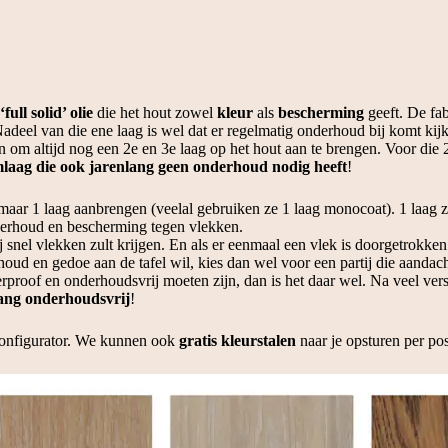
ll solid’ olie
die het hout zowel
kleur
als
bescherming
geeft. De fab
adeel van die ene laag is wel dat er regelmatig onderhoud bij komt kijk
m altijd nog een 2e en 3e laag op het hout aan te brengen. Voor die 2
laag die ook jarenlang geen onderhoud nodig heeft
!
aar 1 laag aanbrengen (veelal gebruiken ze 1 laag monocoat). 1 laag zit 
nderhoud en bescherming tegen vlekken.
j snel vlekken zult krijgen. En als er eenmaal een vlek is doorgetrokke
oud en gedoe aan de tafel wil, kies dan wel voor een partij die aandac
erproof en onderhoudsvrij moeten zijn, dan is het daar wel. Na veel ver
lang onderhoudsvrij
!
configurator. We kunnen ook
gratis kleurstalen
naar je opsturen per pos