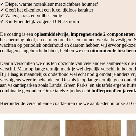
✔ Diepe, warme notenkleur met zichtbare houtnerf
✔ Geeft het eikenhout een luxe, tijdloos karakter
✔ Water-, kras- en vuilbestendig
✔ Kindvriendelijk volgens DIN‑73 norm
De coating is een
oplosmiddelvrije, impregnerende 2‑componenten ‘fu
bescherming biedt, en na uitgebreid testen kunnen we dat bevestigen. N
wachten op periodiek onderhoud en daarom hebben wij ervoor gekozen o
coatlagen aangebracht hebben, hebben we een
uitmuntende bescherm
Daarin verschillen we dus ten opzichte van vele andere aanbieders die m
verschil. Maar op lange termijn merk je wel degelijk verschil in het o
Bij 1 laag is maandelijks onderhoud wel echt nodig omdat je anders vri
vervolgens weer te behandelen. Dus als je op lange termijn geen onderh
aan vakantieparken zoals Landal Green Parks, en als tafels ergens huft
combinatie gevonden. Onze tafels zijn dus echt
hufterproof en jaren
Hieronder de verschillende coatkleuren die we aanbieden in onze 3D 