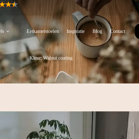
ls
Eetkamerstoelen
Inspiratie
Blog
Contact
Kleur: Walnut coating