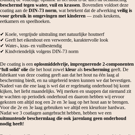
beschermd tegen water, vuil en krassen
. Bovendien voldoet deze
coating aan de
DIN‑73 norm
, wat betekent dat de afwerking
veilig is
voor gebruik in omgevingen met kinderen
— zoals keukens,
eetkamers en speelhoeken.
✔ Koele, vergrijsde uitstraling met natuurlijke houtnerf
✔ Geeft het eikenhout een verweerde, karaktervolle look
✔ Water-, kras- en vuilbestendig
✔ Kindvriendelijk volgens DIN‑73 norm
De coating is een
oplosmiddelvrije, impregnerende 2‑componenten
‘full solid’ olie
die het hout zowel
kleur
als
bescherming
geeft. De
fabrikant van deze coating geeft aan dat het hout na één laag al
bescherming biedt, en na uitgebreid testen kunnen we dat bevestigen.
Nadeel van die ene laag is wel dat er regelmatig onderhoud bij komt
kijken, het liefst maandelijks. Wij merken en snappen dat niemand zit
te wachten op periodiek onderhoud en daarom hebben wij ervoor
gekozen om altijd nog een 2e en 3e laag op het hout aan te brengen.
Voor die 2e en 3e laag gebruiken we altijd een kleurloze hardwax.
Nadat we 3 coatlagen aangebracht hebben, hebben we een
uitmuntende beschermlaag die ook jarenlang geen onderhoud
nodig heeft
!