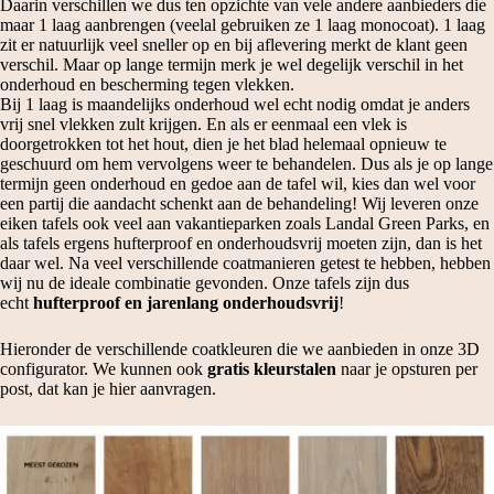
Daarin verschillen we dus ten opzichte van vele andere aanbieders die
maar 1 laag aanbrengen (veelal gebruiken ze 1 laag monocoat). 1 laag
zit er natuurlijk veel sneller op en bij aflevering merkt de klant geen
verschil. Maar op lange termijn merk je wel degelijk verschil in het
onderhoud en bescherming tegen vlekken.
Bij 1 laag is maandelijks onderhoud wel echt nodig omdat je anders
vrij snel vlekken zult krijgen. En als er eenmaal een vlek is
doorgetrokken tot het hout, dien je het blad helemaal opnieuw te
geschuurd om hem vervolgens weer te behandelen. Dus als je op lange
termijn geen onderhoud en gedoe aan de tafel wil, kies dan wel voor
een partij die aandacht schenkt aan de behandeling! Wij leveren onze
eiken tafels ook veel aan vakantieparken zoals Landal Green Parks, en
als tafels ergens hufterproof en onderhoudsvrij moeten zijn, dan is het
daar wel. Na veel verschillende coatmanieren getest te hebben, hebben
wij nu de ideale combinatie gevonden. Onze tafels zijn dus
echt
hufterproof en jarenlang onderhoudsvrij
!
Hieronder de verschillende coatkleuren die we aanbieden in onze 3D
configurator. We kunnen ook
gratis kleurstalen
naar je opsturen per
post, dat kan je
hier aanvragen.