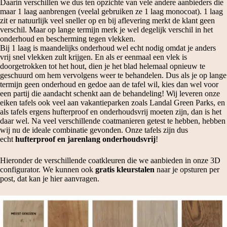
Daarin verschillen we dus ten opzichte van vele andere aanbieders die
maar 1 laag aanbrengen (veelal gebruiken ze 1 laag monocoat). 1 laag
zit er natuurlijk veel sneller op en bij aflevering merkt de klant geen
verschil. Maar op lange termijn merk je wel degelijk verschil in het
onderhoud en bescherming tegen vlekken.
Bij 1 laag is maandelijks onderhoud wel echt nodig omdat je anders
vrij snel vlekken zult krijgen. En als er eenmaal een vlek is
doorgetrokken tot het hout, dien je het blad helemaal opnieuw te
geschuurd om hem vervolgens weer te behandelen. Dus als je op lange
termijn geen onderhoud en gedoe aan de tafel wil, kies dan wel voor
een partij die aandacht schenkt aan de behandeling! Wij leveren onze
eiken tafels ook veel aan vakantieparken zoals Landal Green Parks, en
als tafels ergens hufterproof en onderhoudsvrij moeten zijn, dan is het
daar wel. Na veel verschillende coatmanieren getest te hebben, hebben
wij nu de ideale combinatie gevonden. Onze tafels zijn dus
echt
hufterproof en jarenlang onderhoudsvrij
!
Hieronder de verschillende coatkleuren die we aanbieden in onze 3D
configurator. We kunnen ook
gratis kleurstalen
naar je opsturen per
post, dat kan je
hier aanvragen.