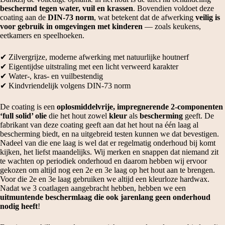
beschermd tegen water, vuil en krassen
. Bovendien voldoet deze
coating aan de
DIN‑73 norm
, wat betekent dat de afwerking
veilig is
voor gebruik in omgevingen met kinderen
— zoals keukens,
eetkamers en speelhoeken.
✔ Zilvergrijze, moderne afwerking met natuurlijke houtnerf
✔ Eigentijdse uitstraling met een licht verweerd karakter
✔ Water-, kras- en vuilbestendig
✔ Kindvriendelijk volgens DIN‑73 norm
De coating is een
oplosmiddelvrije, impregnerende 2‑componenten
‘full solid’ olie
die het hout zowel
kleur
als
bescherming
geeft. De
fabrikant van deze coating geeft aan dat het hout na één laag al
bescherming biedt, en na uitgebreid testen kunnen we dat bevestigen.
Nadeel van die ene laag is wel dat er regelmatig onderhoud bij komt
kijken, het liefst maandelijks. Wij merken en snappen dat niemand zit
te wachten op periodiek onderhoud en daarom hebben wij ervoor
gekozen om altijd nog een 2e en 3e laag op het hout aan te brengen.
Voor die 2e en 3e laag gebruiken we altijd een kleurloze hardwax.
Nadat we 3 coatlagen aangebracht hebben, hebben we een
uitmuntende beschermlaag die ook jarenlang geen onderhoud
nodig heeft
!