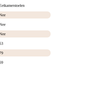
Eetkamerstoelen
Nee
Nee
Nee
53
79
59