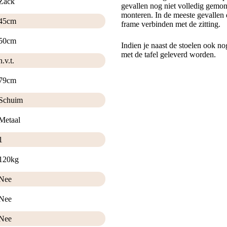
Zack
gevallen nog niet volledig gemont
monteren. In de meeste gevallen 
45cm
frame verbinden met de zitting.
50cm
Indien je naast de stoelen ook no
met de tafel geleverd worden.
n.v.t.
79cm
Schuim
Metaal
1
120kg
Nee
Nee
Nee