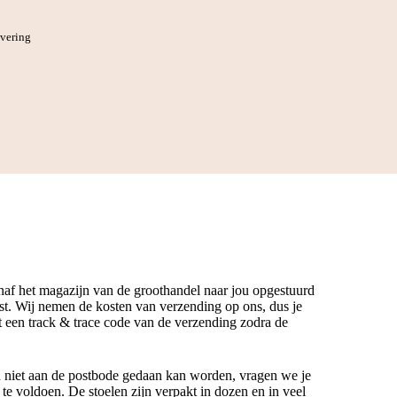
evering
anaf het magazijn van de groothandel naar jou opgestuurd
t. Wij nemen de kosten van verzending op ons, dus je
gt een track & trace code van de verzending zodra de
n niet aan de postbode gedaan kan worden, vragen we je
e voldoen. De stoelen zijn verpakt in dozen en in veel