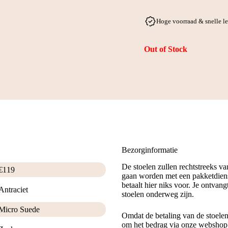
Hoge voorraad & snelle l
Out of Stock
Bezorginformatie
De stoelen zullen rechtstreeks v
€
119
gaan worden met een pakketdiens
betaalt hier niks voor. Je ontvan
Antraciet
stoelen onderweg zijn.
Micro Suede
Omdat de betaling van de stoele
om het bedrag via onze webshop t