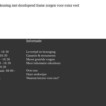
gleuning met doorlopend frame zorgen voor extra veel
n
Informatie
- 16:30
Levertijd en bezorging
 16:30
Garantie & retourneren
 - 16:30
Meest gestelde vragen
 - 16:30
Meer informatie eikenhout
16:30
Over ons
aak: 08:00 -
Onze werkwijze
Waarom kiezen voor ons?
n