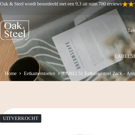
Ga
Oak & Steel wordt beoordeeld met een 9,3 uit ruim 700 reviews
naar
de
inhoud
Tafe
LABEL51 E
Home
Eetkamerstoelen
LABEL51 Eetkamerstoel Zack – Antra
UITVERKOCHT