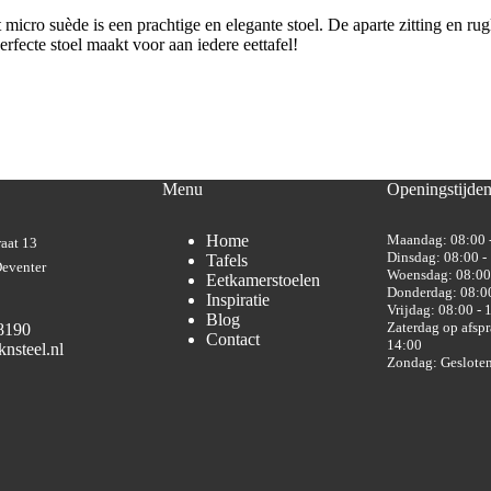
icro suède is een prachtige en elegante stoel. De aparte zitting en ru
erfecte stoel maakt voor aan iedere eettafel!
Menu
Openingstijde
Home
Maandag: 08:00 
aat 13
Dinsdag: 08:00 -
Tafels
eventer
Woensdag: 08:00
Eetkamerstoelen
Donderdag: 08:00
Inspiratie
Vrijdag: 08:00 - 
Blog
Zaterdag op afspr
8190
Contact
14:00
nsteel.nl
Zondag: Geslote