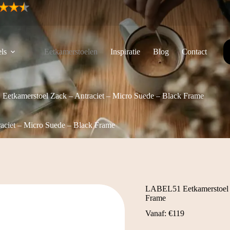
ls
Eetkamerstoelen
Inspiratie
Blog
Contact
etkamerstoel Zack – Antraciet – Micro Suede – Black Frame
ciet – Micro Suede – Black Frame
LABEL51 Eetkamerstoel Z
Frame
Vanaf:
€
119